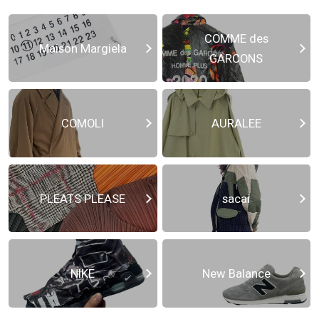
COMME des
Maison Margiela
GARCONS
COMOLI
AURALEE
PLEATS PLEASE
sacai
NIKE
New Balance