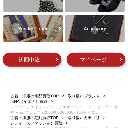
Sundry Goods
Accessory
初回申込
マイページ
古着・洋服の宅配買取TOP
取り扱いブランド
IENA（イエナ）買取
スーパーファインスムースプルオーバー ニット セーター 長
袖 F 黒 ブラック 22080900365030 - IENA イエナ
古着・洋服の宅配買取TOP
取り扱いカテゴリ
レディースファッション買取