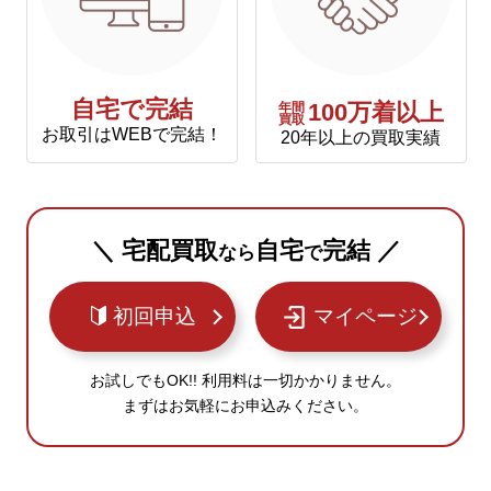
自宅で完結
年間
100万着以上
買取
お取引はWEBで完結！
20年以上の買取実績
＼ 宅配買取
自宅
完結 ／
なら
で
初回申込
マイページ
お試しでもOK!! 利用料は一切かかりません。
まずはお気軽にお申込みください。