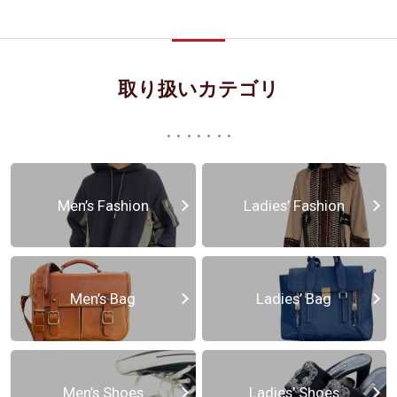
取り扱いカテゴリ
Men’s Fashion
Ladies’ Fashion
Men’s Bag
Ladies’ Bag
Men’s Shoes
Ladies’ Shoes