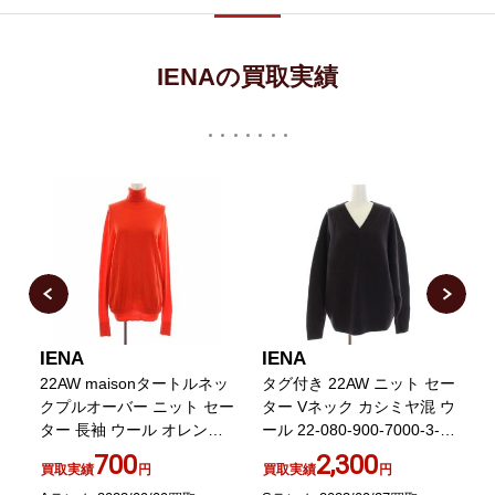
IENAの買取実績
IENA
IENA
I
ー
22AW maisonタートルネッ
タグ付き 22AW ニット セー
ッ
クプルオーバー ニット セー
ター Vネック カシミヤ混 ウ
ブ
ター 長袖 ウール オレンジ
ール 22-080-900-7000-3-0
22080900515030
長袖 F チャコールグレー
700
2,300
買取実績
円
買取実績
円