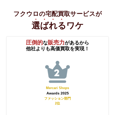
フクウロの宅配買取サービスが
選ばれる
ワケ
圧倒的
販売力
な
があるから
他社よりも高価買取を実現！
Mercari Shops
Awards 2025
賞
ファッション部門
2
位