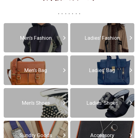
Men’s Fashion
Ladies’ Fashion
Men’s Bag
Ladies’ Bag
Men’s Shoes
Ladies’ Shoes
Sundry Goods
Accessory