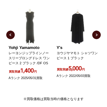
Yohji Yamamoto
Y's
Y
ャ
レーヨンジップラインノー
ヨウジヤマモト シャツワン
スリーブロングドレス ワン
ピース 1 ブラック
ピース 2 ブラック /DF OS
5,000
黒
1,400
買取実績
円
買取実績
円
Aランク 2022/05/03買取
Aランク 2025/05/31買取
B
※買取価格は買取当時の価格となります