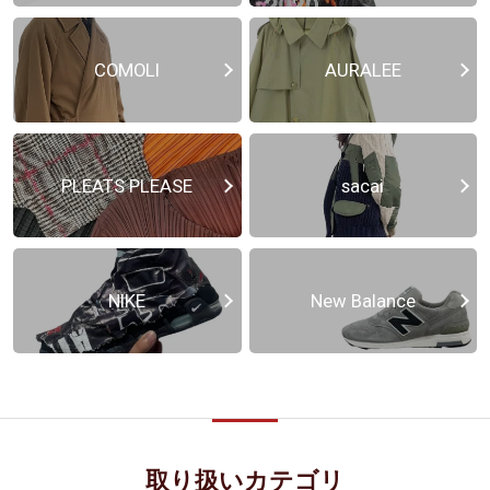
COMOLI
AURALEE
PLEATS PLEASE
sacai
NIKE
New Balance
取り扱いカテゴリ