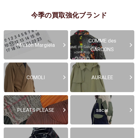
今季の買取強化ブランド
COMME des
Maison Margiela
GARCONS
COMOLI
AURALEE
PLEATS PLEASE
sacai