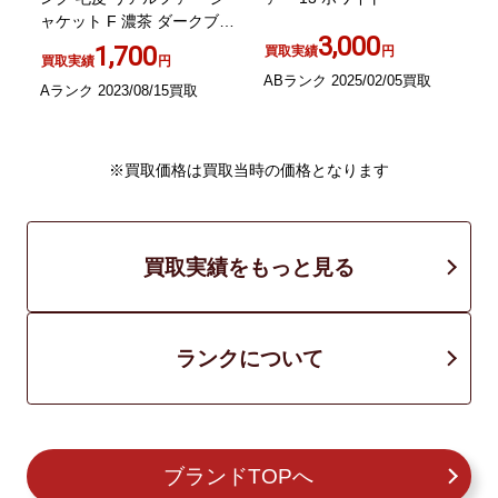
ャケット F 濃茶 ダークブラ
ド
3,000
ウン GY09
1,700
買取実績
円
買取実績
円
ABランク 2025/02/05買取
Aランク 2023/08/15買取
A
※買取価格は買取当時の価格となります
買取実績をもっと見る
ランクについて
ブランドTOPへ