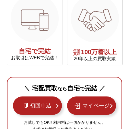
自宅で完結
年間
100万着以上
買取
お取引はWEBで完結！
20年以上の買取実績
＼ 宅配買取
自宅
完結 ／
なら
で
初回申込
マイページ
お試しでもOK!! 利用料は一切かかりません。