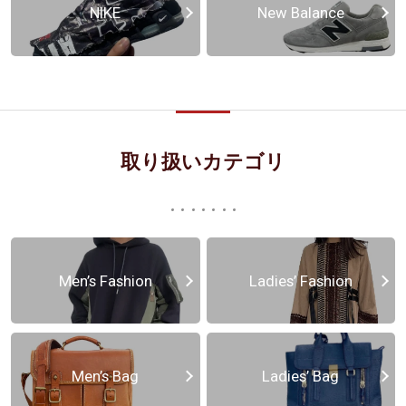
NIKE
New Balance
取り扱いカテゴリ
Men’s Fashion
Ladies’ Fashion
Men’s Bag
Ladies’ Bag