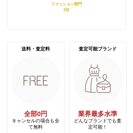
賞
ファッション部門
2
位
送料・査定料
査定可能ブランド
全部0円
業界最多水準
キャンセルの場合も全
どんなブランドでも査
て無料
定可能！