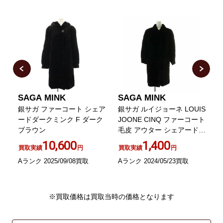
SAGA MINK
SAGA MINK
皮
銀サガ ファーコート シェア
銀サガ ルイジョーネ LOUIS
カ
ードダークミンク F ダーク
JOONE CINQ ファーコート
ブ
ブラウン
毛皮 アウター シェアードミ
ンク ロング S 黒 ブラック
10,600
1,400
買取実績
円
買取実績
円
A
Aランク 2025/09/08買取
Aランク 2024/05/23買取
※買取価格は買取当時の価格となります