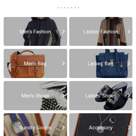
Men’s Fashion
Ladies’ Fashion
Men’s Bag
Ladies’ Bag
Men’s Shoes
Ladies’ Shoes
Sundry Goods
Accessory