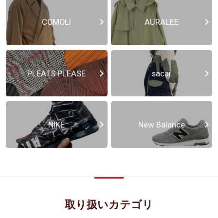
COMOLI
AURALEE
PLEATS PLEASE
sacai
NIKE
New Balance
取り扱いカテゴリ