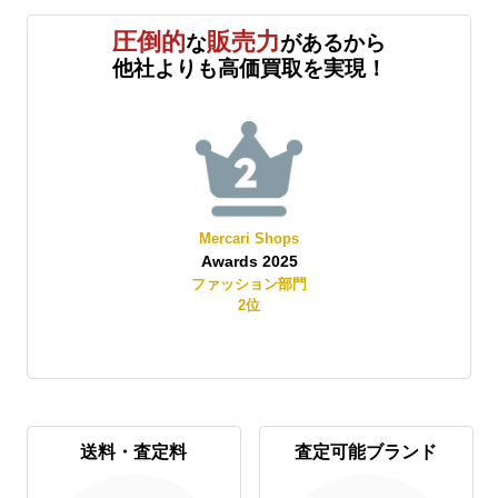
圧倒的
販売力
な
があるから
他社よりも高価買取を実現！
Mercari Shops
Awards 2025
賞
ファッション部門
2
位
送料・査定料
査定可能ブランド