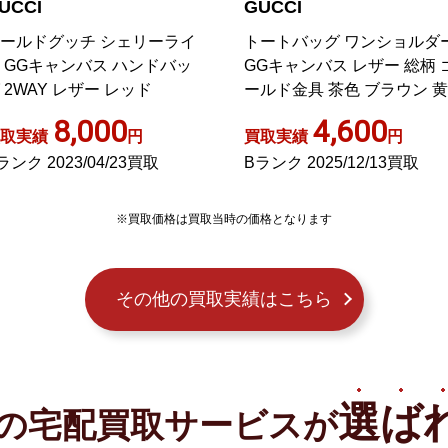
UCCI
GUCCI
ートバッグ ワンショルダー
189751 シェリーライン GG
Gキャンバス レザー 総柄 ゴ
ャンバス ショルダーバッグ 
ルド金具 茶色 ブラウン 黄色
ラウン
エロー
4,600
9,250
取実績
円
買取実績
円
ランク 2025/12/13買取
ABランク 2023/10/22買取
※買取価格は買取当時の価格となります
その他の買取実績はこちら
選ば
の宅配買取サービスが