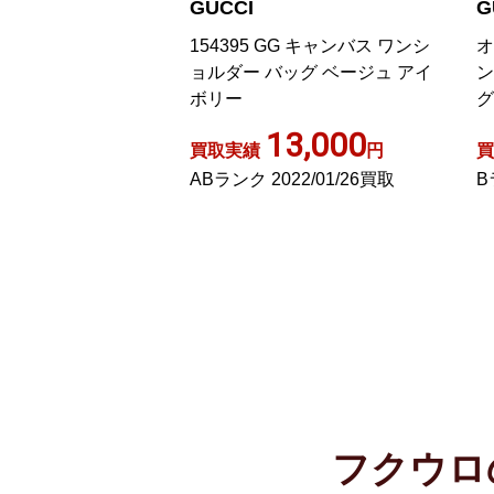
GUCCI
G
GG キャンバス ワンシ
オールドグッチ シェリーライ
ト
ッグ ベージュ アイ
ン GGキャンバス ハンドバッ
G
グ 2WAY レザー レッド
ー
イ
3,000
8,000
円
買取実績
円
買
22/01/26買取
Bランク 2023/04/23買取
B
フクウロ