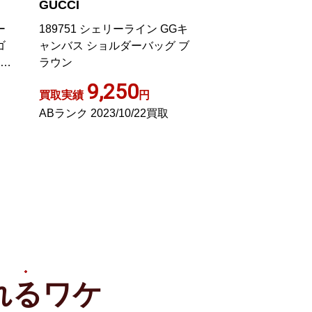
GUCCI
GUCCI
キ
GGキャンバス シェリーライン
ショルダーバッグ
ブ
ショルダーバッグ ベージュ
ィ GGキャンバス
388926
03136 /FF
25,000
2,00
買取実績
円
買取実績
Aランク 2022/01/13買取
Cランク 2025/12
れる
ワケ