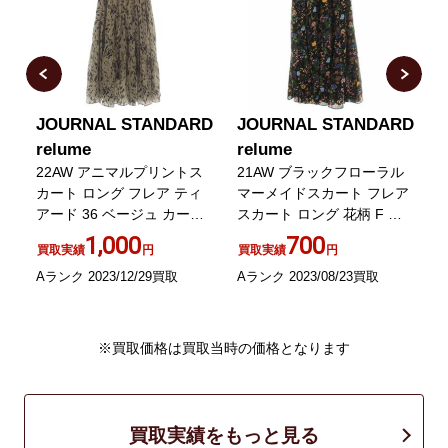
RD
JOURNAL STANDARD
JOURNAL STANDARD
relume
relume
ン
22AW アニマルプリントス
21AW ブラックフローラル
ス
カート ロング フレア ティ
マーメイドスカート フレア
マ
アード 36 ベージュ カーキ
スカート ロング 花柄 F 黒
ブラウン 黒
ブラック
ホ
1,000
700
買取実績
円
買取実績
円
Aランク 2023/12/29買取
Aランク 2023/08/23買取
B
※買取価格は買取当時の価格となります
買取実績をもっと見る