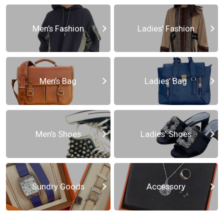
Men’s Fashion
Ladies’ Fashion
Men’s Bag
Ladies’ Bag
Men’s Shoes
Ladies’ Shoes
Sundry Goods
Accessory