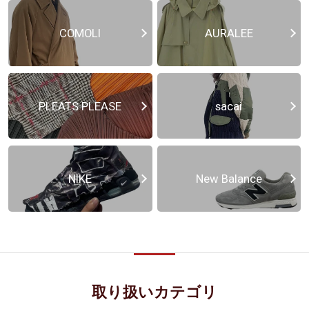
COMOLI
AURALEE
PLEATS PLEASE
sacai
NIKE
New Balance
取り扱いカテゴリ