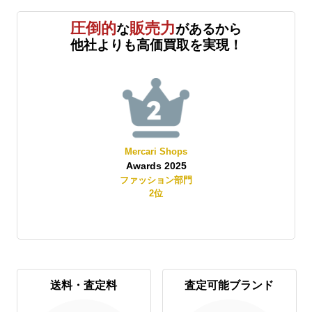
圧倒的
販売力
な
があるから
他社よりも高価買取を実現！
Mercari Shops
Awards 2025
賞
ファッション部門
2
位
送料・査定料
査定可能ブランド