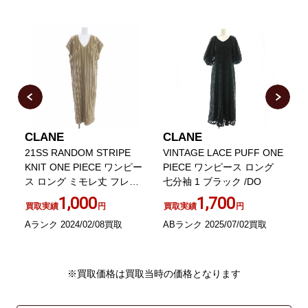
CLANE
CLANE
21SS RANDOM STRIPE
VINTAGE LACE PUFF ONE
2
ッ
KNIT ONE PIECE ワンピー
PIECE ワンピース ロング
ス ロング ミモレ丈 フレン
七分袖 1 ブラック /DO
チスリーブ ニット
1
1,000
1,700
買取実績
円
買取実績
円
Aランク 2024/02/08買取
ABランク 2025/07/02買取
A
※買取価格は買取当時の価格となります