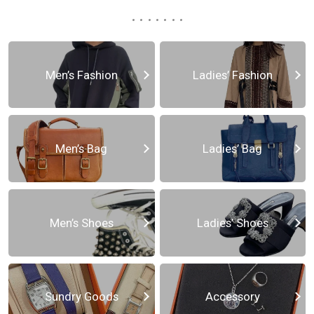
Men’s Fashion
Ladies’ Fashion
Men’s Bag
Ladies’ Bag
Men’s Shoes
Ladies’ Shoes
Sundry Goods
Accessory