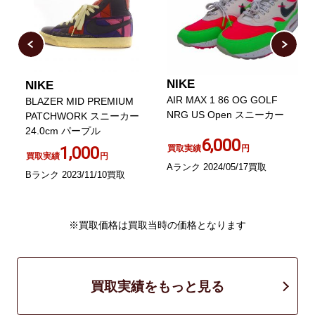
NIKE
NIKE
N
AIR MAX 1 86 OG GOLF
BLAZER MID PREMIUM
W
NRG US Open スニーカー
PATCHWORK スニーカー
F
24.0cm パープル
A
6,000
1,000
買取実績
円
買取実績
円
Aランク 2024/05/17買取
Bランク 2023/11/10買取
A
※買取価格は買取当時の価格となります
買取実績をもっと見る