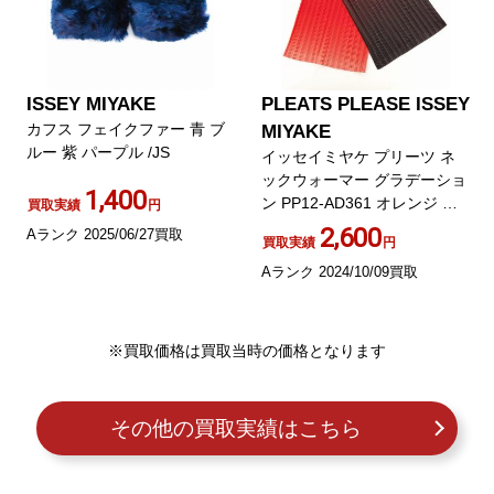
ISSEY MIYAKE
PLEATS PLEASE ISSEY
カフス フェイクファー 青 ブ
MIYAKE
ルー 紫 パープル /JS
イッセイミヤケ プリーツ ネ
ックウォーマー グラデーショ
1,400
ン PP12-AD361 オレンジ ダ
買取実績
円
ークブラウン
2,600
Aランク 2025/06/27買取
買取実績
円
Aランク 2024/10/09買取
※買取価格は買取当時の価格となります
その他の買取実績はこちら