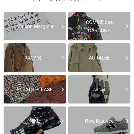
COMME des
Maison Margiela
GARCONS
COMOLI
AURALEE
PLEATS PLEASE
sacai
NIKE
New Balance