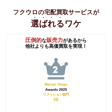
フクウロの宅配買取サービスが
選ばれる
ワケ
圧倒的
販売力
な
があるから
他社よりも高価買取を実現！
Mercari Shops
Awards 2025
賞
ファッション部門
2
位