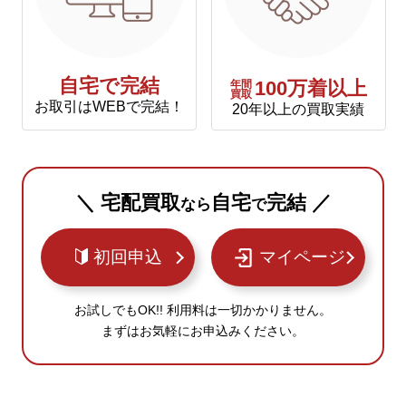
自宅で完結
年間
100万着以上
買取
お取引はWEBで完結！
20年以上の買取実績
＼ 宅配買取
自宅
完結 ／
なら
で
初回申込
マイページ
お試しでもOK!! 利用料は一切かかりません。
まずはお気軽にお申込みください。