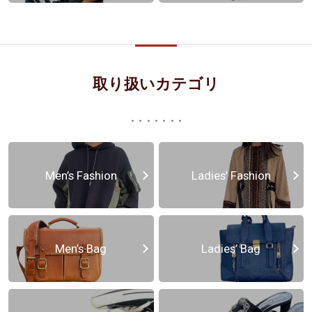
取り扱いカテゴリ
Men’s Fashion
Ladies’ Fashion
Men’s Bag
Ladies’ Bag