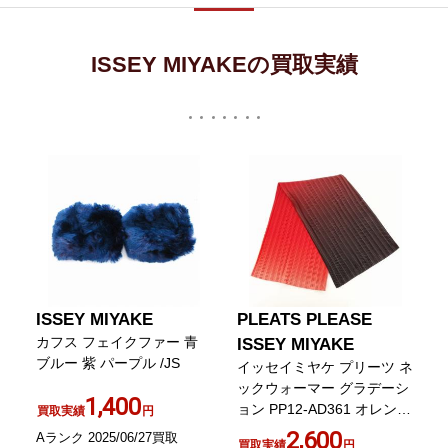
ISSEY MIYAKEの買取実績
ISSEY MIYAKE
PLEATS PLEASE
カフス フェイクファー 青
ISSEY MIYAKE
ブルー 紫 パープル /JS
イッセイミヤケ プリーツ ネ
ックウォーマー グラデーシ
1,400
ョン PP12-AD361 オレンジ
買取実績
円
ダークブラウン
2,600
Aランク 2025/06/27買取
買取実績
円