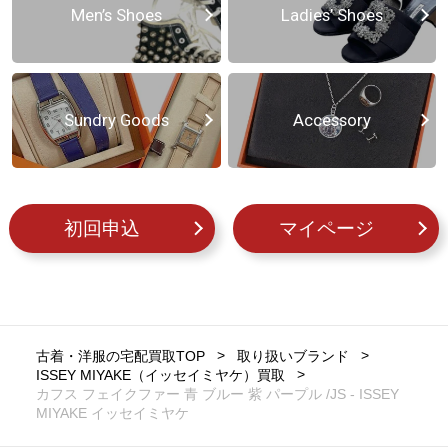
Men’s Shoes
Ladies’ Shoes
Sundry Goods
Accessory
初回申込
マイページ
古着・洋服の宅配買取TOP
取り扱いブランド
ISSEY MIYAKE（イッセイミヤケ）買取
カフス フェイクファー 青 ブルー 紫 パープル /JS - ISSEY
MIYAKE イッセイミヤケ