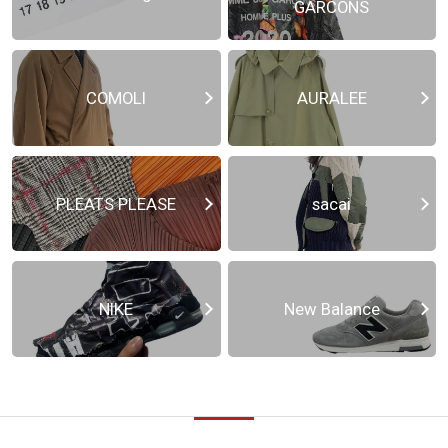
GARCONS
COMOLI
AURALEE
PLEATS PLEASE
sacai
NIKE
New Balance