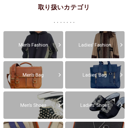
取り扱いカテゴリ
Men’s Fashion
Ladies’ Fashion
Men’s Bag
Ladies’ Bag
Men’s Shoes
Ladies’ Shoes