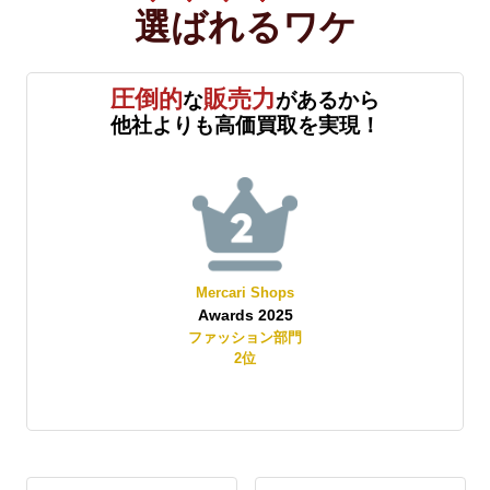
選ばれる
ワケ
圧倒的
販売力
な
があるから
他社よりも高価買取を実現！
Mercari Shops
Awards 2025
賞
ファッション部門
2
位