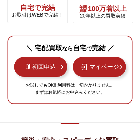
自宅で完結
年間
100万着以上
買取
お取引はWEBで完結！
20年以上の買取実績
＼ 宅配買取
自宅
完結 ／
なら
で
初回申込
マイページ
お試しでもOK!! 利用料は一切かかりません。
まずはお気軽にお申込みください。