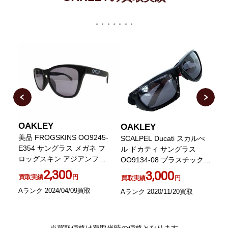
OAKLEY
OAKLEY
美品 FROGSKINS OO9245-
ジ
SCALPEL Ducati スカルぺ
美
E354 サングラス メガネ フ
ト
ル ドカティ サングラス
O
ロッグスキン アジアンフィ
ビ
OO9134-08 プラスチック
ン
ット マットブラック 0409
ン
ブラック レッド 黒 赤
P
2,300
3,000
買取実績
円
買取実績
円
Aランク 2024/04/09買取
Aランク 2020/11/20買取
A