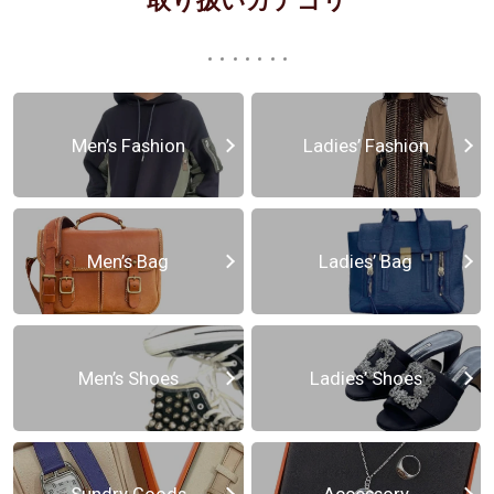
取り扱いカテゴリ
Men’s Fashion
Ladies’ Fashion
Men’s Bag
Ladies’ Bag
Men’s Shoes
Ladies’ Shoes