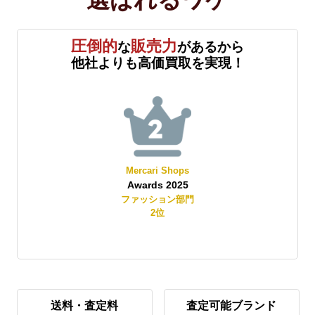
圧倒的
販売力
な
があるから
他社よりも高価買取を実現！
Mercari Shops
Awards 2025
賞
ファッション部門
2
位
送料・査定料
査定可能ブランド