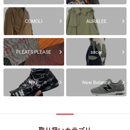
COMOLI
AURALEE
PLEATS PLEASE
sacai
NIKE
New Balance