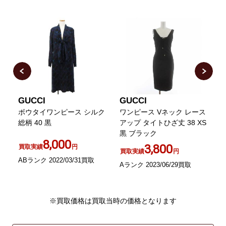
GUCCI
GUCCI
ジ
ボウタイワンピース シルク
ワンピース Vネック レース
総柄 40 黒
アップ タイトひざ丈 38 XS
柄
黒 ブラック
8,000
3,800
買取実績
円
買取実績
円
ABランク 2022/03/31買取
A
Aランク 2023/06/29買取
※買取価格は買取当時の価格となります