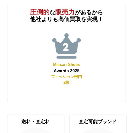
圧倒的
販売力
な
があるから
他社よりも高価買取を実現！
Mercari Shops
Awards 2025
賞
ファッション部門
2
位
送料・査定料
査定可能ブランド