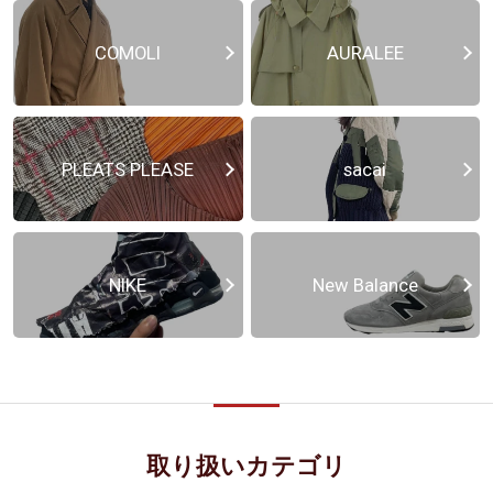
COMOLI
AURALEE
PLEATS PLEASE
sacai
NIKE
New Balance
取り扱いカテゴリ