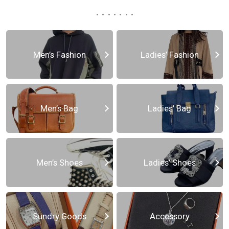
Men’s Fashion
Ladies’ Fashion
Men’s Bag
Ladies’ Bag
Men’s Shoes
Ladies’ Shoes
Sundry Goods
Accessory