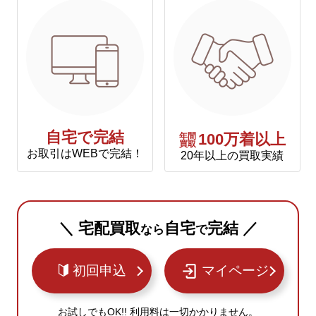
自宅で完結
年間
100万着以上
買取
お取引はWEBで完結！
20年以上の買取実績
＼ 宅配買取
自宅
完結 ／
なら
で
初回申込
マイページ
お試しでもOK!! 利用料は一切かかりません。