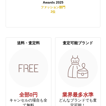
Awards 2025
賞
ファッション部門
2
位
送料・査定料
査定可能ブランド
全部0円
業界最多水準
キャンセルの場合も全
どんなブランドでも査
て無料
定可能！