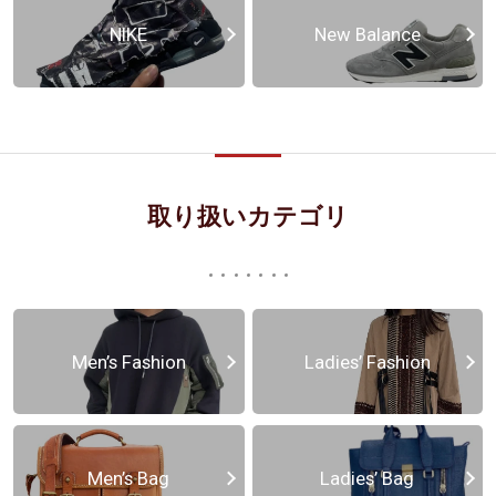
NIKE
New Balance
取り扱いカテゴリ
Men’s Fashion
Ladies’ Fashion
Men’s Bag
Ladies’ Bag