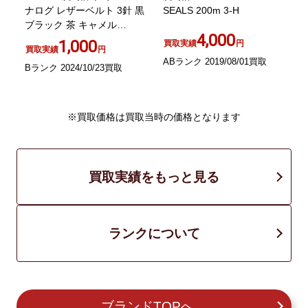
ツ
ナログ レザーベルト 3針 黒
SEALS 200m 3-H
緑
ァ
ブラック 茶 キャメル
4,000
3000/3900
1,000
買取実績
円
買取実績
円
ABランク 2019/08/01買取
A
Bランク 2024/10/23買取
※買取価格は買取当時の価格となります
買取実績をもっと見る
ランクについて
ブランドTOPへ