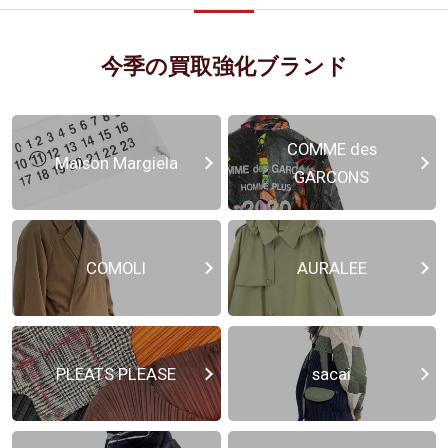
今季の買取強化ブランド
COMME des
Maison Margiela
GARCONS
COMOLI
AURALEE
PLEATS PLEASE
sacai