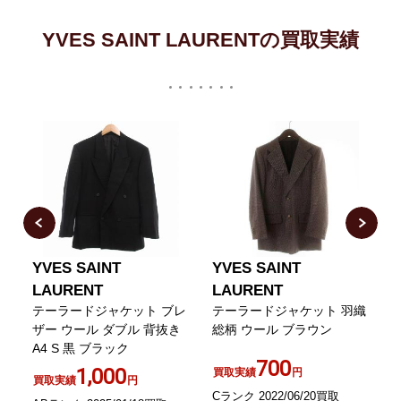
YVES SAINT LAURENTの買取実績
YVES SAINT
YVES SAINT
LAURENT
LAURENT
P
着
テーラードジャケット ブレ
テーラードジャケット 羽織
ラ
ザー ウール ダブル 背抜き
総柄 ウール ブラウン
A4 S 黒 ブラック
700
1,000
買取実績
円
買取実績
円
Cランク 2022/06/20買取