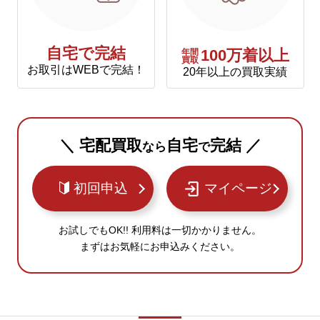
自宅で完結
年間
100万着以上
買取
お取引はWEBで完結！
20年以上の買取実績
＼ 宅配買取
自宅
完結 ／
なら
で
初回申込
マイページ
お試しでもOK!! 利用料は一切かかりません。
まずはお気軽にお申込みください。