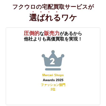
フクウロの宅配買取サービスが
選ばれる
ワケ
圧倒的
販売力
な
があるから
他社よりも高価買取を実現！
Mercari Shops
Awards 2025
賞
ファッション部門
2
位