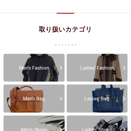
取り扱いカテゴリ
Men’s Fashion
Ladies’ Fashion
Men’s Bag
Ladies’ Bag
Men’s Shoes
Ladies’ Shoes