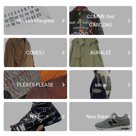
COMME des
Maison Margiela
GARCONS
COMOLI
AURALEE
PLEATS PLEASE
sacai
NIKE
New Balance