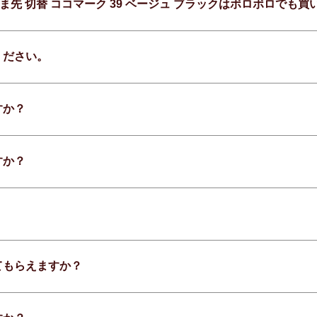
レザー つま先 切替 ココマーク 39 ベージュ ブラックはボロボロで
ください。
すか？
すか？
てもらえますか？