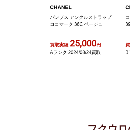
CHANEL
C
コマーク スクエア
パンプス アンクルストラップ
コ
37 24cm ベージュ
ココマーク 36C ベージュ
3
,000
25,000
円
買取実績
円
買
3/04/22買取
Aランク 2024/08/24買取
B
フクウロ