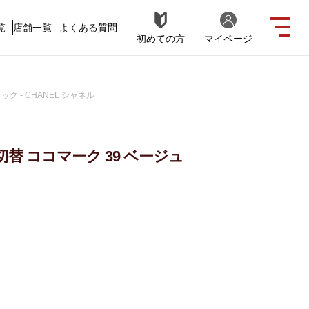
覧
店舗一覧
よくある質問
初めての方
マイページ
ック - CHANEL シャネル
先 切替 ココマーク 39 ベージュ