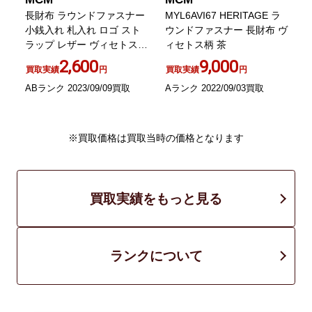
ィ
長財布 ラウンドファスナー
MYL6AVI67 HERITAGE ラ
小銭入れ 札入れ ロゴ スト
ウンドファスナー 長財布 ヴ
ラップ レザー ヴィセトス柄
ィセトス柄 茶
MYL5SVC11RE001 ピンク
2,600
9,000
買取実績
円
買取実績
円
ABランク 2023/09/09買取
Aランク 2022/09/03買取
B
※買取価格は買取当時の価格となります
買取実績をもっと見る
ランクについて