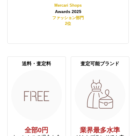
Mercari Shops
Awards 2025
賞
ファッション部門
2
位
送料・査定料
査定可能ブランド
全部0円
業界最多水準