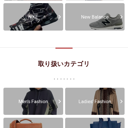
NIKE
New Balance
取り扱いカテゴリ
Men’s Fashion
Ladies’ Fashion