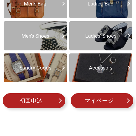
Men’s Bag
Ladies’ Bag
Men’s Shoes
Ladies’ Shoes
Sundry Goods
Accessory
初回申込
マイページ