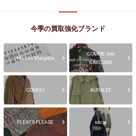
今季の買取強化ブランド
COMME des
Maison Margiela
GARCONS
COMOLI
AURALEE
PLEATS PLEASE
sacai