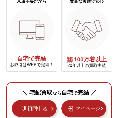
来店不要だから
豊富な実績で安心
自宅で完結
年間
100万着以上
買取
お取引はWEBで完結！
20年以上の買取実績
＼ 宅配買取
自宅
完結 ／
なら
で
初回申込
マイページ