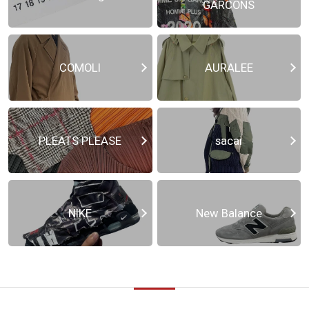
GARCONS
COMOLI
AURALEE
PLEATS PLEASE
sacai
NIKE
New Balance