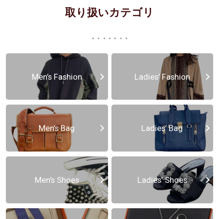
取り扱いカテゴリ
Men’s Fashion
Ladies’ Fashion
Men’s Bag
Ladies’ Bag
Men’s Shoes
Ladies’ Shoes