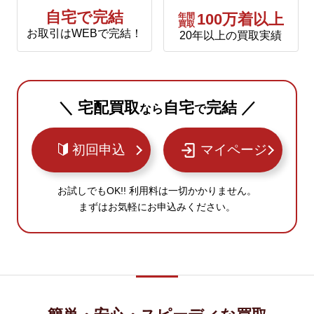
自宅で完結
年間
100万着以上
買取
お取引はWEBで完結！
20年以上の買取実績
＼ 宅配買取
自宅
完結 ／
なら
で
初回申込
マイページ
お試しでもOK!! 利用料は一切かかりません。
まずはお気軽にお申込みください。