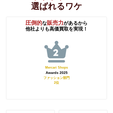
選ばれる
ワケ
圧倒的
販売力
な
があるから
他社よりも高価買取を実現！
Mercari Shops
Awards 2025
賞
ファッション部門
2
位