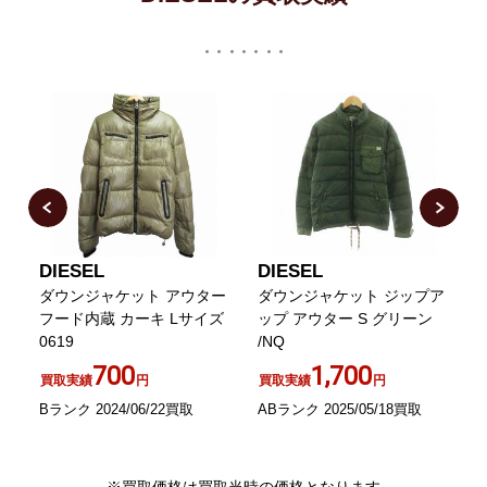
DIESEL
DIESEL
D
ロ
ダウンジャケット アウター
ダウンジャケット ジップア
L
フード内蔵 カーキ Lサイズ
ップ アウター S グリーン
0619
/NQ
700
1,700
買取実績
円
買取実績
円
Bランク 2024/06/22買取
ABランク 2025/05/18買取
B