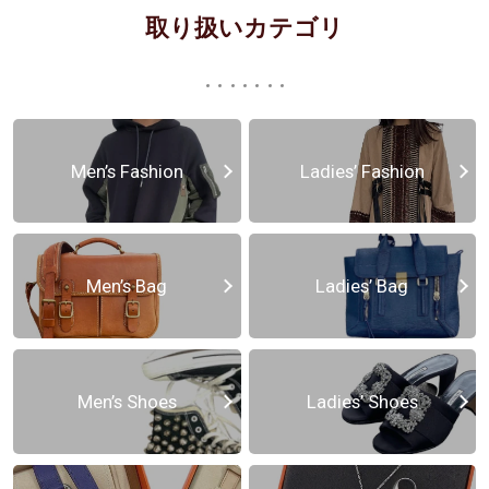
取り扱いカテゴリ
Men’s Fashion
Ladies’ Fashion
Men’s Bag
Ladies’ Bag
Men’s Shoes
Ladies’ Shoes