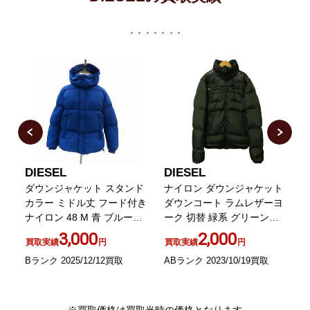
DIESEL
DIESEL
D
切
ダウンジャケット スタンド
ナイロン ダウンジャケット
キ
カラー ミドル丈 フード付き
ダウンコート ラムレザーヨ
ナイロン 48 M 青 ブルー
ーク 切替 緑系 グリーン系
/HO1 GY18
L 1004
I
3,000
2,000
買取実績
円
買取実績
円
Bランク 2025/12/12買取
ABランク 2023/10/19買取
B