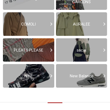
GARCONS
COMOLI
AURALEE
PLEATS PLEASE
sacai
NIKE
New Balance