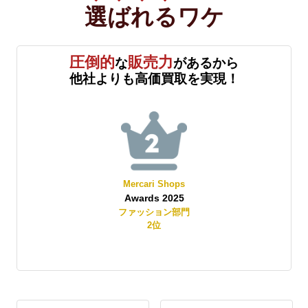
選ばれる
ワケ
圧倒的
販売力
な
があるから
他社よりも高価買取を実現！
Mercari Shops
Awards 2025
賞
ファッション部門
2
位