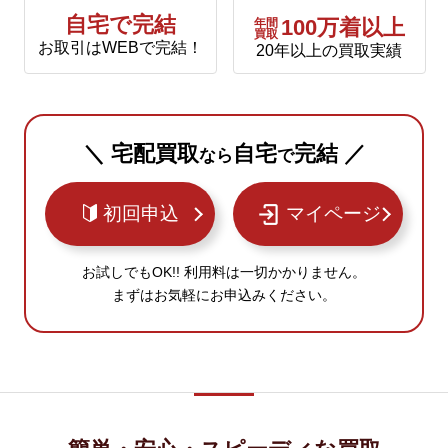
自宅で完結
年間
100万着以上
買取
お取引はWEBで完結！
20年以上の買取実績
＼ 宅配買取
自宅
完結 ／
なら
で
初回申込
マイページ
お試しでもOK!! 利用料は一切かかりません。
まずはお気軽にお申込みください。