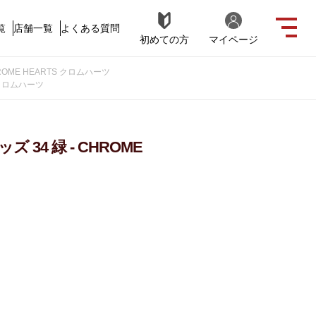
覧
店舗一覧
よくある質問
初めての方
マイページ
OME HEARTS クロムハーツ
 クロムハーツ
34 緑 - CHROME