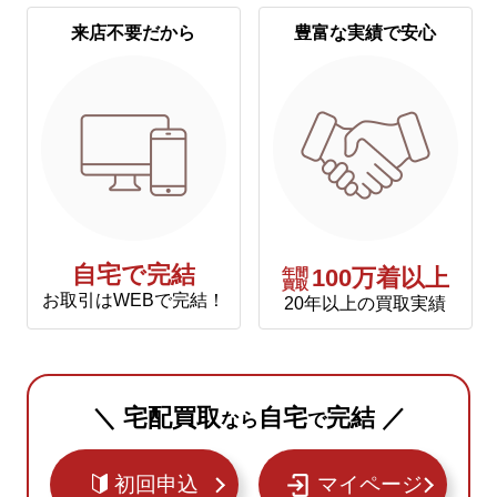
来店不要だから
豊富な実績で安心
自宅で完結
年間
100万着以上
買取
お取引はWEBで完結！
20年以上の買取実績
＼ 宅配買取
自宅
完結 ／
なら
で
初回申込
マイページ