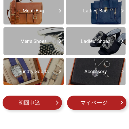
Men’s Bag
Ladies’ Bag
Men’s Shoes
Ladies’ Shoes
Sundry Goods
Accessory
初回申込
マイページ