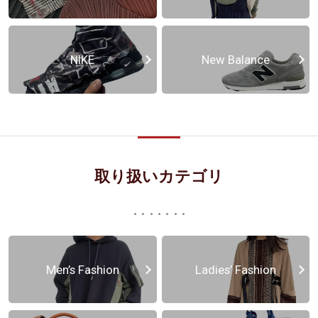
NIKE
New Balance
取り扱いカテゴリ
Men’s Fashion
Ladies’ Fashion