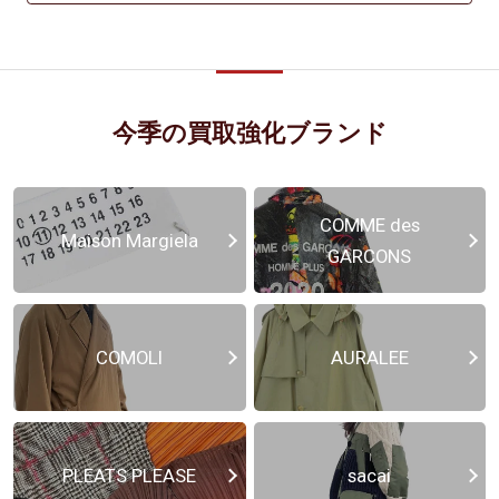
今季の買取強化ブランド
COMME des
Maison Margiela
GARCONS
COMOLI
AURALEE
PLEATS PLEASE
sacai