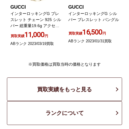
GUCCI
GUCCI
イ
インターロッキングG ブレ
インターロッキングG シル
タ
スレット チェーン 925 シル
バー ブレスレット バングル
ン
バー 総重量19.6g アクセサ
A
16,500
リー
11,000
買取実績
円
買取実績
円
ABランク 2023/01/31買取
ABランク 2023/03/19買取
A
※買取価格は買取当時の価格となります
買取実績をもっと見る
ランクについて