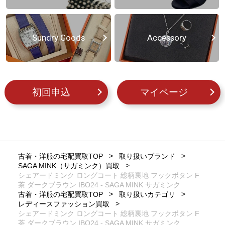
Sundry Goods
Accessory
初回申込
マイページ
古着・洋服の宅配買取TOP
取り扱いブランド
SAGA MINK（サガミンク）買取
シェアードミンク ロングコート 総柄裏地 フックボタン F
茶 ダークブラウン IBO24 - SAGA MINK サガミンク
古着・洋服の宅配買取TOP
取り扱いカテゴリ
レディースファッション買取
シェアードミンク ロングコート 総柄裏地 フックボタン F
茶 ダークブラウン IBO24 - SAGA MINK サガミンク