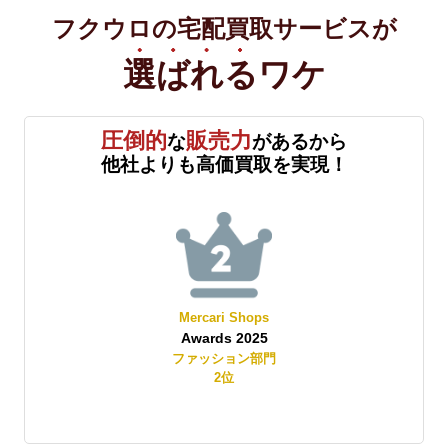
フクウロの宅配買取サービスが
選ばれる
ワケ
圧倒的
販売力
な
があるから
他社よりも高価買取を実現！
Mercari Shops
Awards 2025
賞
ファッション部門
2
位