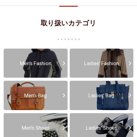
取り扱いカテゴリ
Men’s Fashion
Ladies’ Fashion
Men’s Bag
Ladies’ Bag
Men’s Shoes
Ladies’ Shoes