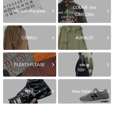
COMME des
Maison Margiela
GARCONS
COMOLI
AURALEE
PLEATS PLEASE
sacai
NIKE
New Balance