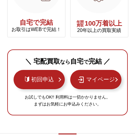
自宅で完結
年間
100万着以上
買取
お取引はWEBで完結！
20年以上の買取実績
＼ 宅配買取
自宅
完結 ／
なら
で
初回申込
マイページ
お試しでもOK!! 利用料は一切かかりません。
まずはお気軽にお申込みください。