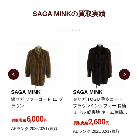
SAGA MINKの買取実績
SAGA MINK
SAGA MINK
ク
銀サガ ファーコート 11 ブ
金サガ TOGU 毛皮コート
ラウン
ブラウンミンクファー 長袖
ミドル 総裏地 ネーム刺繍入
6,000
り 茶 ブラウン
2,600
買取実績
円
買取実績
円
ABランク 2025/02/17買取
ABランク 2025/02/17買取
A