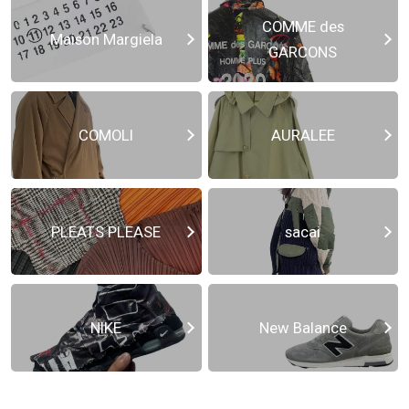
COMME des
Maison Margiela
GARCONS
COMOLI
AURALEE
PLEATS PLEASE
sacai
NIKE
New Balance