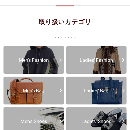
取り扱いカテゴリ
Men’s Fashion
Ladies’ Fashion
Men’s Bag
Ladies’ Bag
Men’s Shoes
Ladies’ Shoes