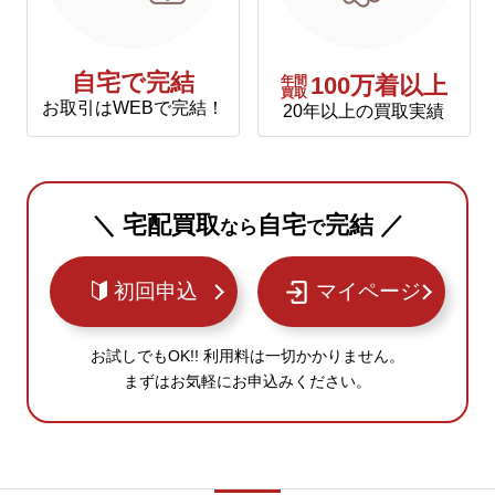
自宅で完結
年間
100万着以上
買取
お取引はWEBで完結！
20年以上の買取実績
＼ 宅配買取
自宅
完結 ／
なら
で
初回申込
マイページ
お試しでもOK!! 利用料は一切かかりません。
まずはお気軽にお申込みください。