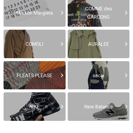
COMME des
Maison Margiela
GARCONS
COMOLI
AURALEE
PLEATS PLEASE
sacai
NIKE
New Balance