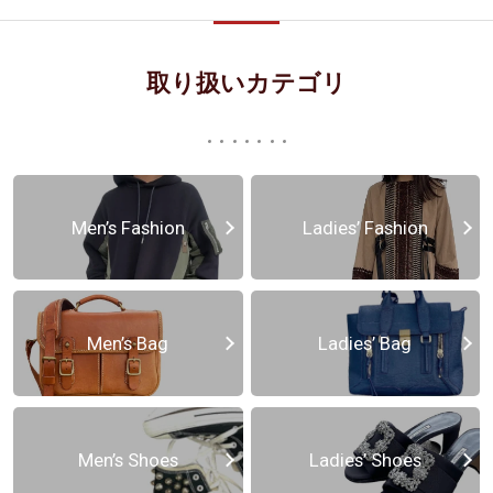
取り扱いカテゴリ
Men’s Fashion
Ladies’ Fashion
Men’s Bag
Ladies’ Bag
Men’s Shoes
Ladies’ Shoes