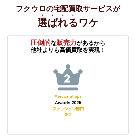
フクウロの宅配買取サービスが
選ばれる
ワケ
圧倒的
販売力
な
があるから
他社よりも高価買取を実現！
ops
Yahoo!オークション
025
Best Store Awards 2025
ン部門
レディースファッション部門
2
位