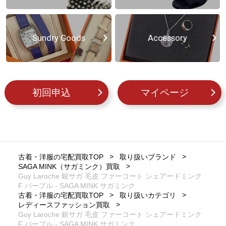
Sundry Goods
Accessory
初回申込
マイページ
古着・洋服の宅配買取TOP
取り扱いブランド
SAGA MINK（サガミンク）買取
Guy Laroche 銀サガ 毛皮 ファーコート シェアードミンク
F パープル - SAGA MINK サガミンク
古着・洋服の宅配買取TOP
取り扱いカテゴリ
レディースファッション買取
Guy Laroche 銀サガ 毛皮 ファーコート シェアードミンク
F パープル - SAGA MINK サガミンク