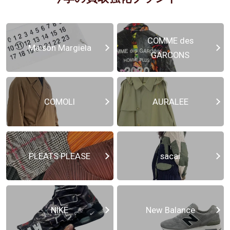
COMME des
Maison Margiela
GARCONS
COMOLI
AURALEE
PLEATS PLEASE
sacai
NIKE
New Balance