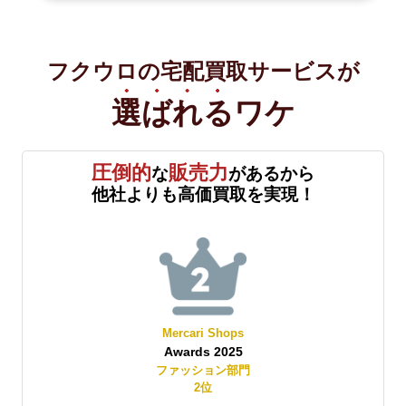
フクウロの宅配買取サービスが
選ばれる
ワケ
圧倒的
販売力
な
があるから
他社よりも高価買取を実現！
Mercari Shops
Yahoo!オ
Awards 2025
Best Store A
ファッション部門
レディースファ
2
位
2
位