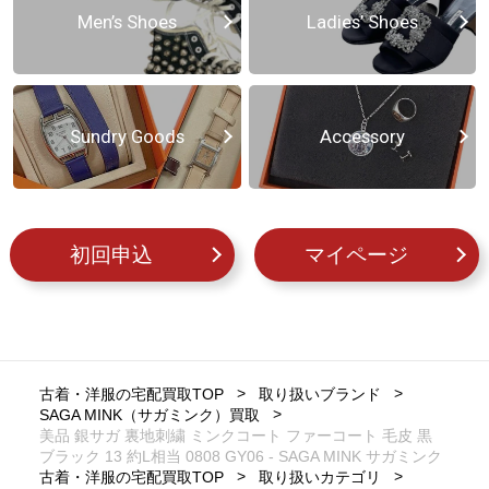
Men’s Shoes
Ladies’ Shoes
Sundry Goods
Accessory
初回申込
マイページ
古着・洋服の宅配買取TOP
取り扱いブランド
SAGA MINK（サガミンク）買取
美品 銀サガ 裏地刺繍 ミンクコート ファーコート 毛皮 黒
ブラック 13 約L相当 0808 GY06 - SAGA MINK サガミンク
古着・洋服の宅配買取TOP
取り扱いカテゴリ