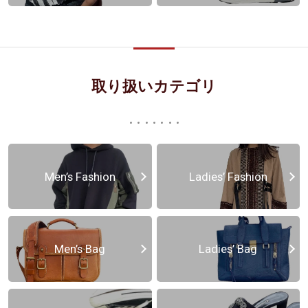
取り扱いカテゴリ
Men’s Fashion
Ladies’ Fashion
Men’s Bag
Ladies’ Bag