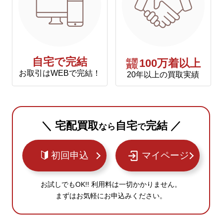
自宅で完結
年間
100万着以上
買取
お取引はWEBで完結！
20年以上の買取実績
＼ 宅配買取
自宅
完結 ／
なら
で
初回申込
マイページ
お試しでもOK!! 利用料は一切かかりません。
まずはお気軽にお申込みください。