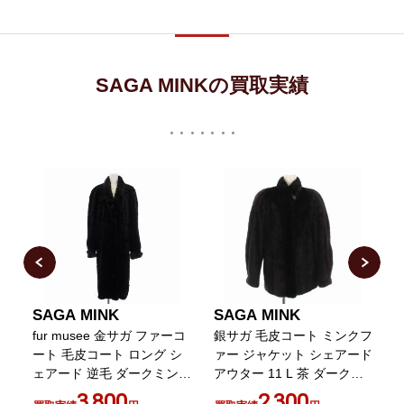
SAGA MINKの買取実績
SAGA MINK
SAGA MINK
ン
fur musee 金サガ ファーコ
銀サガ 毛皮コート ミンクフ
ラ
ー
ート 毛皮コート ロング シ
ァー ジャケット シェアード
ェアード 逆毛 ダークミンク
アウター 11 L 茶 ダークブ
ファー 黒 ブラック
ラウン
1
3,800
2,300