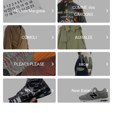
COMME des
Maison Margiela
GARCONS
COMOLI
AURALEE
PLEATS PLEASE
sacai
NIKE
New Balance