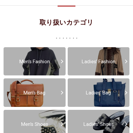
取り扱いカテゴリ
Men’s Fashion
Ladies’ Fashion
Men’s Bag
Ladies’ Bag
Men’s Shoes
Ladies’ Shoes