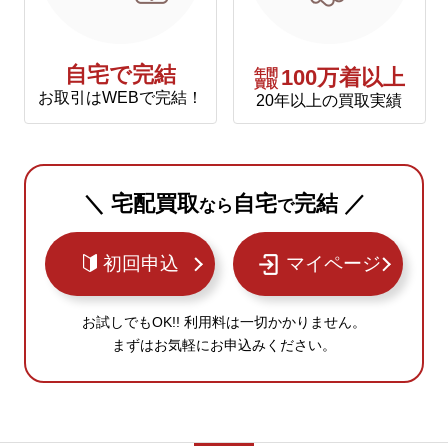
自宅で完結
年間
100万着以上
買取
お取引はWEBで完結！
20年以上の買取実績
＼ 宅配買取
自宅
完結 ／
なら
で
初回申込
マイページ
お試しでもOK!! 利用料は一切かかりません。
まずはお気軽にお申込みください。