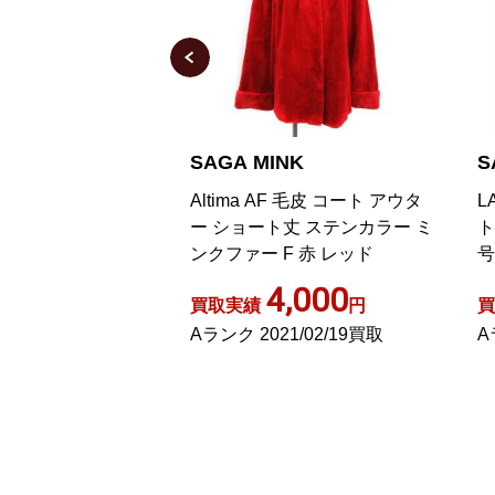
NK
SAGA MINK
S
F 毛皮 コート アウタ
LAPP FUR ミンクファーコー
金
丈 ステンカラー ミ
ト ショート 毛皮 アウター 11
シ
F 赤 レッド
号 茶 ブラウン /DK GY18
,000
3,800
円
買取実績
円
買
1/02/19買取
Aランク 2025/04/24買取
A