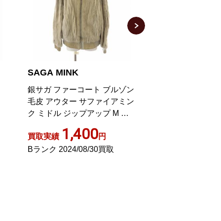
SAGA MINK
SAGA MINK
ン
銀サガ ブラックミンク コート
銀サガ ミンク コー
ン
毛皮 ファー ブラック系
ァー ブラウン 茶 
グ
当 GY09
3,000
1,40
買取実績
円
買取実績
Bランク 2021/06/01買取
ABランク 2023/0