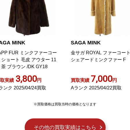
AGA MINK
SAGA MINK
サガ ROYAL ファーコート
銀サガ ファーコート ブルゾ
ェアードミンクファー F
毛皮 アウター サファイアミ
ク ミドル ジップアップ M 
レー
7,000
1,400
取実績
円
買取実績
円
ランク 2025/04/22買取
Bランク 2024/08/30買取
※買取価格は買取当時の価格となります
その他の買取実績はこちら