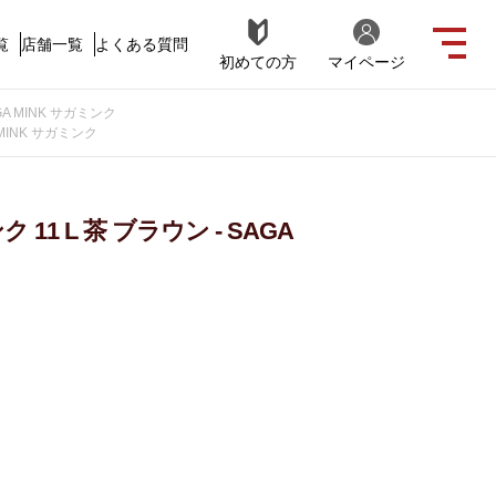
覧
店舗一覧
よくある質問
初めての方
マイページ
A MINK サガミンク
MINK サガミンク
1 L 茶 ブラウン - SAGA