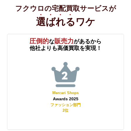
フクウロの宅配買取サービスが
選ばれる
ワケ
圧倒的
販売力
な
があるから
他社よりも高価買取を実現！
Mercari Shops
Awards 2025
賞
ファッション部門
2
位