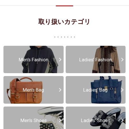
取り扱いカテゴリ
Men’s Fashion
Ladies’ Fashion
Men’s Bag
Ladies’ Bag
Men’s Shoes
Ladies’ Shoes