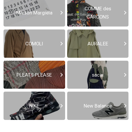
COMME des
Maison Margiela
GARCONS
COMOLI
AURALEE
PLEATS PLEASE
sacai
NIKE
New Balance