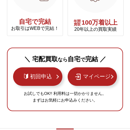
自宅で完結
年間
100万着以上
買取
お取引はWEBで完結！
20年以上の買取実績
＼ 宅配買取
自宅
完結 ／
なら
で
初回申込
マイページ
お試しでもOK!! 利用料は一切かかりません。
まずはお気軽にお申込みください。