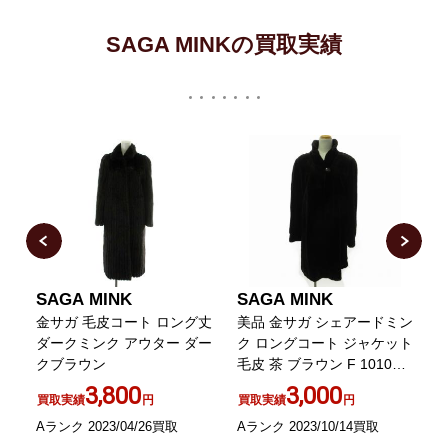
SAGA MINKの買取実績
SAGA MINK
SAGA MINK
ク
金サガ 毛皮コート ロング丈
美品 金サガ シェアードミン
ダークミンク アウター ダー
ク ロングコート ジャケット
毛
クブラウン
毛皮 茶 ブラウン F 1010
ラ
SOR
3,800
3,000
買取実績
円
買取実績
円
Aランク 2023/04/26買取
Aランク 2023/10/14買取
B