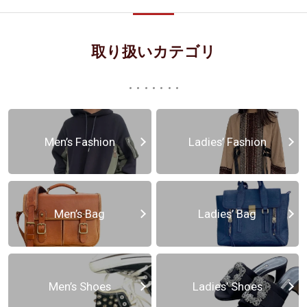
取り扱いカテゴリ
Men’s Fashion
Ladies’ Fashion
Men’s Bag
Ladies’ Bag
Men’s Shoes
Ladies’ Shoes