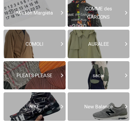
COMME des
Maison Margiela
GARCONS
COMOLI
AURALEE
PLEATS PLEASE
sacai
NIKE
New Balance