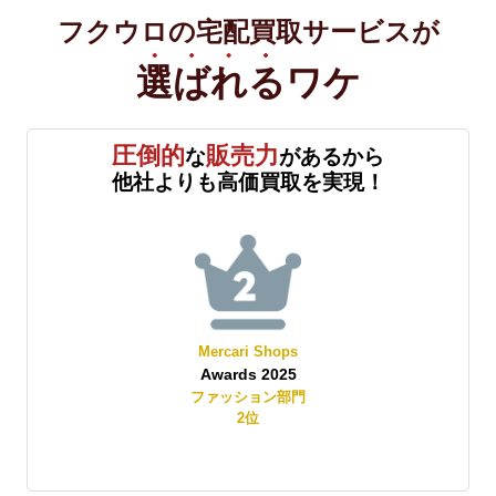
フクウロの宅配買取サービスが
選ばれる
ワケ
圧倒的
販売力
な
があるから
他社よりも高価買取を実現！
ops
Yahoo!オークション
025
Best Store Awards 2025
ン部門
レディースファッション部門
2
位