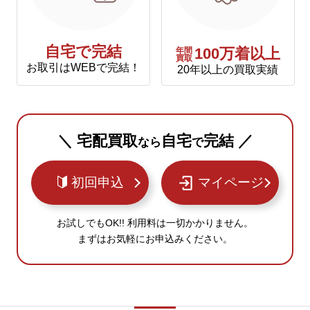
自宅で完結
年間
100万着以上
買取
お取引はWEBで完結！
20年以上の買取実績
＼ 宅配買取
自宅
完結 ／
なら
で
初回申込
マイページ
お試しでもOK!! 利用料は一切かかりません。
まずはお気軽にお申込みください。