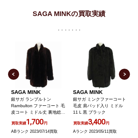
SAGA MINKの買取実績
SAGA MINK
SAGA MINK
ミ
銀サガ ランブルトン
銀サガ ミンクファーコート
M
タ
Rambulton ファーコート 毛
毛皮 肩パッド入り ミドル
皮コート ミドル丈 裏地総柄
11 L 黒 ブラック
ダークミンク M 茶 ブラウ
1
1,700
3,400
買取実績
円
買取実績
円
ン
ABランク 2023/07/14買取
Aランク 2023/05/11買取
A