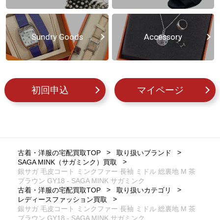
Sundry Goods
Accessory
初回申込
マイページ
古着・洋服の宅配買取TOP
取り扱いブランド
SAGA MINK（サガミンク）買取
銀サガ 毛皮コート ミンクファー 長袖 ミドル 総裏地 M 茶
ブラウン GY18 - SAGA MINK サガミンク
古着・洋服の宅配買取TOP
取り扱いカテゴリ
レディースファッション買取
銀サガ 毛皮コート ミンクファー 長袖 ミドル 総裏地 M 茶
ブラウン GY18 - SAGA MINK サガミンク