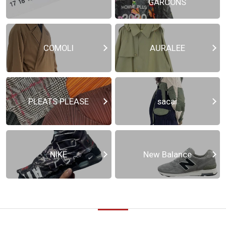
GARCONS
COMOLI
AURALEE
PLEATS PLEASE
sacai
NIKE
New Balance