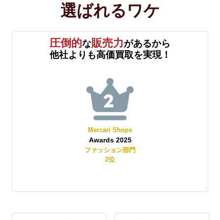
選ばれる
ワケ
圧倒的
販売力
な
があるから
他社よりも高価買取を実現！
Mercari Shops
Awards 2025
賞
ファッション部門
2
位