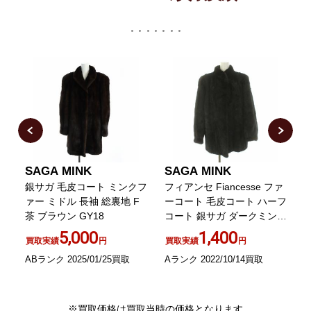
SAGA MINK
SAGA MINK
皮
銀サガ 毛皮コート ミンクフ
フィアンセ Fiancesse ファ
L
ァー ミドル 長袖 総裏地 F
ーコート 毛皮コート ハーフ
茶 ブラウン GY18
コート 銀サガ ダークミンク
L
11 L 茶 ブラウン
5,000
1,400
買取実績
円
買取実績
円
ABランク 2025/01/25買取
Aランク 2022/10/14買取
B
※買取価格は買取当時の価格となります