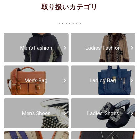
取り扱いカテゴリ
Men’s Fashion
Ladies’ Fashion
Men’s Bag
Ladies’ Bag
Men’s Shoes
Ladies’ Shoes