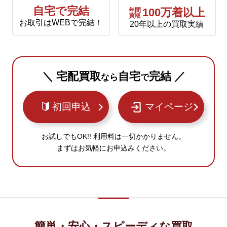
自宅で完結
年間
100万着以上
買取
お取引はWEBで完結！
20年以上の買取実績
＼ 宅配買取
自宅
完結 ／
なら
で
初回申込
マイページ
お試しでもOK!! 利用料は一切かかりません。
まずはお気軽にお申込みください。
簡単・安心・スピーディな買取