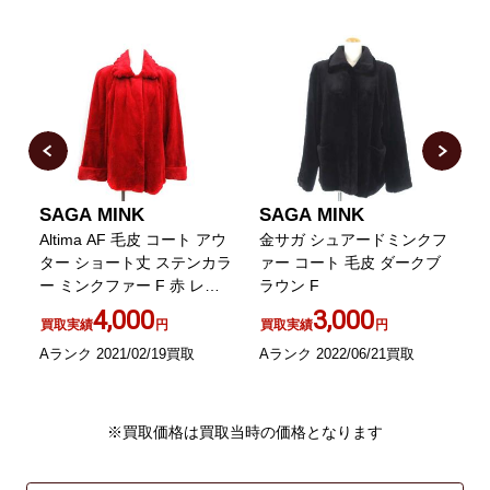
SAGA MINK
SAGA MINK
ク
Altima AF 毛皮 コート アウ
金サガ シュアードミンクフ
ター ショート丈 ステンカラ
ァー コート 毛皮 ダークブ
ー ミンクファー F 赤 レッ
ラウン F
ド
/
4,000
3,000
買取実績
円
買取実績
円
Aランク 2021/02/19買取
Aランク 2022/06/21買取
B
※買取価格は買取当時の価格となります