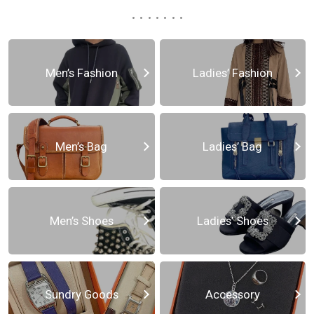
Men’s Fashion
Ladies’ Fashion
Men’s Bag
Ladies’ Bag
Men’s Shoes
Ladies’ Shoes
Sundry Goods
Accessory