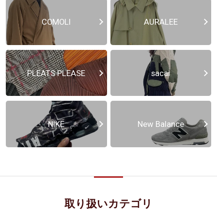
COMOLI
AURALEE
PLEATS PLEASE
sacai
NIKE
New Balance
取り扱いカテゴリ