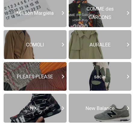
COMME des
Maison Margiela
GARCONS
COMOLI
AURALEE
PLEATS PLEASE
sacai
NIKE
New Balance