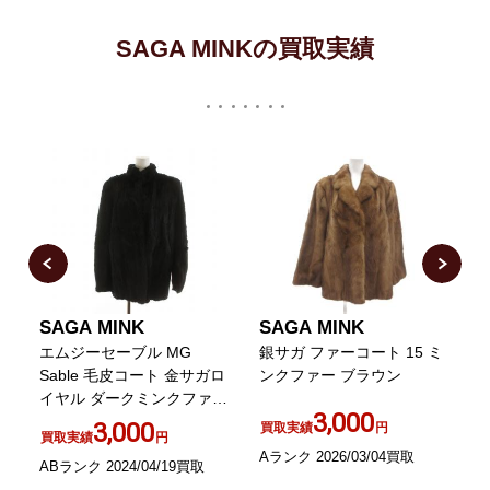
SAGA MINKの買取実績
SAGA MINK
SAGA MINK
エムジーセーブル MG
銀サガ ファーコート 15 ミ
Sable 毛皮コート 金サガロ
ンクファー ブラウン
イヤル ダークミンクファー
3,000
長袖 ミドル 総裏地 13 XL
ウ
3,000
買取実績
円
買取実績
円
黒 ブラック
Aランク 2026/03/04買取
ABランク 2024/04/19買取
B