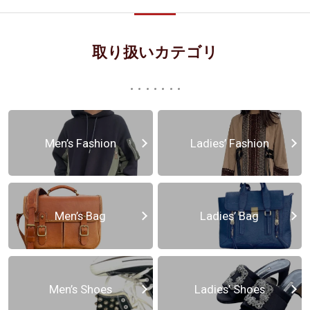
取り扱いカテゴリ
Men’s Fashion
Ladies’ Fashion
Men’s Bag
Ladies’ Bag
Men’s Shoes
Ladies’ Shoes