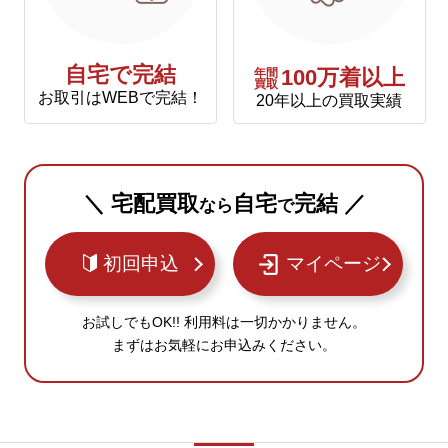
自宅で完結
年間
100万着以上
買取
お取引はWEBで完結！
20年以上の買取実績
＼ 宅配買取
自宅
完結 ／
なら
で
初回申込
マイページ
お試しでもOK!! 利用料は一切かかりません。
まずはお気軽にお申込みください。