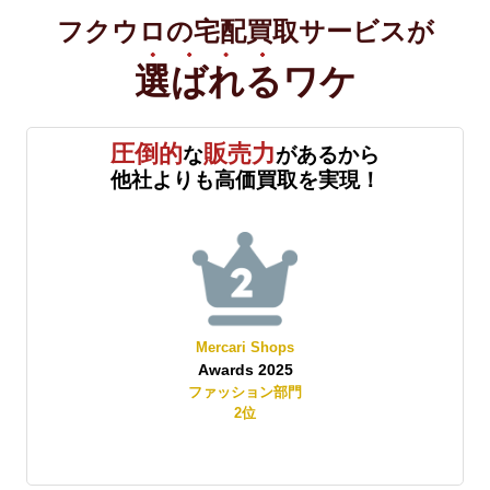
フクウロの宅配買取サービスが
選ばれる
ワケ
圧倒的
販売力
な
があるから
他社よりも高価買取を実現！
Mercari Shops
Awards 2025
賞
ファッション部門
2
位