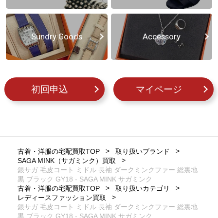
Sundry Goods
Accessory
初回申込
マイページ
古着・洋服の宅配買取TOP
取り扱いブランド
SAGA MINK（サガミンク）買取
銀サガ 毛皮コート ミドル 長袖 ダークミンクファー 総裏地
黒 ブラック GY18 - SAGA MINK サガミンク
古着・洋服の宅配買取TOP
取り扱いカテゴリ
レディースファッション買取
銀サガ 毛皮コート ミドル 長袖 ダークミンクファー 総裏地
黒 ブラック GY18 - SAGA MINK サガミンク