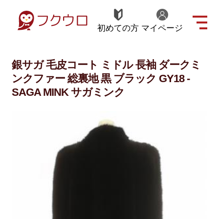
初めての方
マイページ
銀サガ 毛皮コート ミドル 長袖 ダークミ
ンクファー 総裏地 黒 ブラック GY18 -
SAGA MINK サガミンク