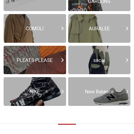
GARCONS
COMOLI
AURALEE
PLEATS PLEASE
sacai
NIKE
New Balance