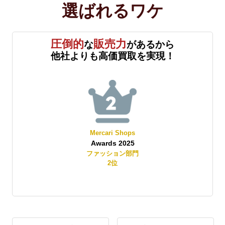
選ばれる
ワケ
圧倒的
販売力
な
があるから
他社よりも高価買取を実現！
Mercari Shops
Awards 2025
賞
ファッション部門
2
位