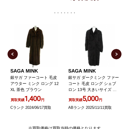
SAGA MINK
SAGA MINK
ト
銀サガ ファーコート 毛皮
銀サガ ダークミンク ファー
j
ン
アウター ミンク ロング 12
コート 毛皮 ロング シェブ
XL 茶色 ブラウン
ロン 13号 大きいサイズ 茶
ブラウン /UO
1,400
5,000
買取実績
円
買取実績
円
Cランク 2024/06/17買取
ABランク 2025/11/11買取
A
※買取価格は買取当時の価格となります