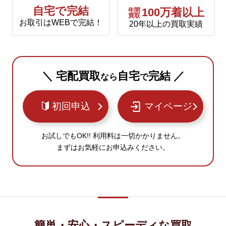
自宅で完結
年間
100万着以上
買取
お取引はWEBで完結！
20年以上の買取実績
＼ 宅配買取
自宅
完結 ／
なら
で
初回申込
マイページ
お試しでもOK!! 利用料は一切かかりません。
まずはお気軽にお申込みください。
簡単・安心・スピーディな買取