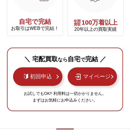
自宅で完結
年間
100万着以上
買取
お取引はWEBで完結！
20年以上の買取実績
＼ 宅配買取
自宅
完結 ／
なら
で
初回申込
マイページ
お試しでもOK!! 利用料は一切かかりません。
まずはお気軽にお申込みください。