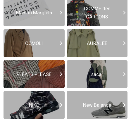
COMME des
Maison Margiela
GARCONS
COMOLI
AURALEE
PLEATS PLEASE
sacai
NIKE
New Balance