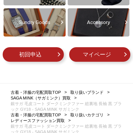
Sundry Goods
Accessory
初回申込
マイページ
古着・洋服の宅配買取TOP
取り扱いブランド
SAGA MINK（サガミンク）買取
銀サガ 毛皮コート ダークミンクファー 総裏地 長袖 黒 ブラ
ック GY18 - SAGA MINK サガミンク
古着・洋服の宅配買取TOP
取り扱いカテゴリ
レディースファッション買取
銀サガ 毛皮コート ダークミンクファー 総裏地 長袖 黒 ブラ
ック GY18 - SAGA MINK サガミンク