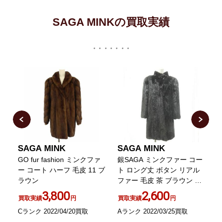
SAGA MINKの買取実績
SAGA MINK
SAGA MINK
GO fur fashion ミンクファ
銀SAGA ミンクファー コー
ク
ー コート ハーフ 毛皮 11 ブ
ト ロング丈 ボタン リアル
ラウン
ファー 毛皮 茶 ブラウン 11
号 アウター ECR15 0321
3,800
2,600
買取実績
円
買取実績
円
B
Cランク 2022/04/20買取
Aランク 2022/03/25買取