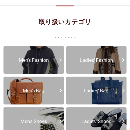
取り扱いカテゴリ
Men’s Fashion
Ladies’ Fashion
Men’s Bag
Ladies’ Bag
Men’s Shoes
Ladies’ Shoes