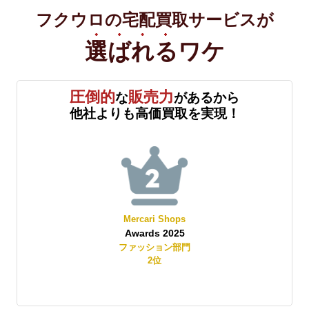
フクウロの宅配買取サービスが
選ばれる
ワケ
圧倒的
販売力
な
があるから
他社よりも高価買取を実現！
Mercari Shops
Awards 2025
賞
ファッション部門
2
位