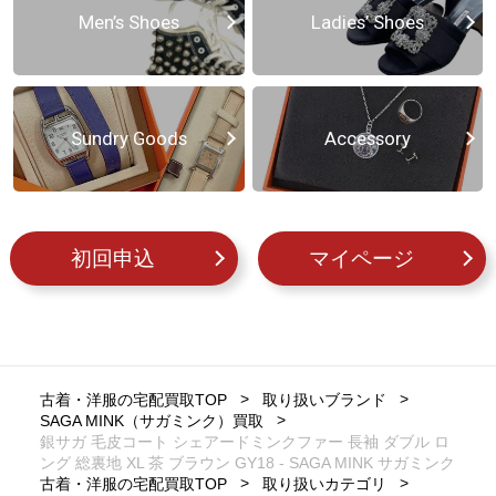
Men’s Shoes
Ladies’ Shoes
Sundry Goods
Accessory
初回申込
マイページ
古着・洋服の宅配買取TOP
取り扱いブランド
SAGA MINK（サガミンク）買取
銀サガ 毛皮コート シェアードミンクファー 長袖 ダブル ロ
ング 総裏地 XL 茶 ブラウン GY18 - SAGA MINK サガミンク
古着・洋服の宅配買取TOP
取り扱いカテゴリ