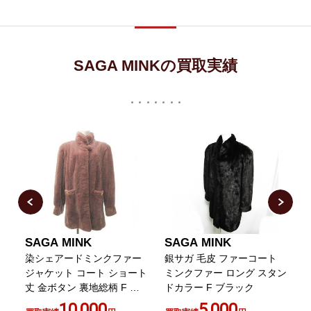
SAGA MINKの買取実績
SAGA MINK
SAGA MINK
ク
染シェアードミンクファー
銀サガ 毛皮 ファーコート
ト
ジャケット コート ショート
ミンクファー ロング スタン
丈 金ボタン 裏地総柄 F ピ
ドカラー F ブラック
ンク
10,000
5,000