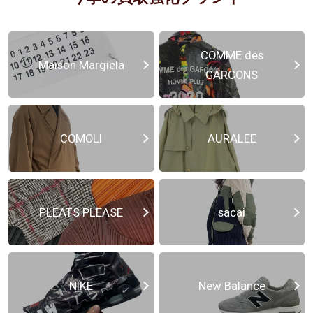
COMME des
Maison Margiela
GARCONS
COMOLI
AURALEE
PLEATS PLEASE
sacai
NIKE
New Balance