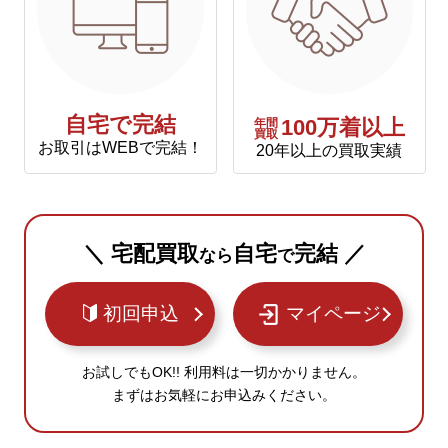
自宅で完結
年間
100万着以上
買取
お取引はWEBで完結！
20年以上の買取実績
＼ 宅配買取
自宅
完結 ／
なら
で
初回申込
マイページ
お試しでもOK!! 利用料は一切かかりません。
まずはお気軽にお申込みください。