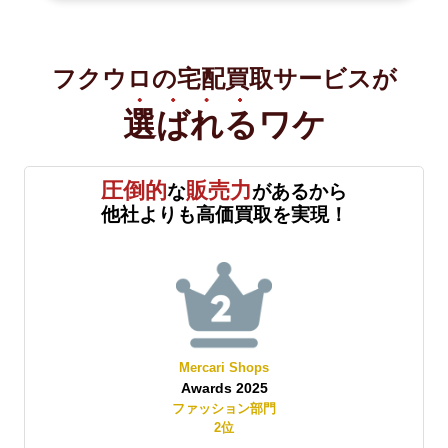
フクウロの宅配買取サービスが
選ばれる
ワケ
圧倒的
販売力
な
があるから
他社よりも高価買取を実現！
Mercari Shops
Awards 2025
賞
ファッション部門
2
位