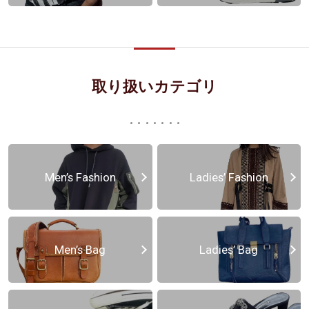
取り扱いカテゴリ
Men’s Fashion
Ladies’ Fashion
Men’s Bag
Ladies’ Bag