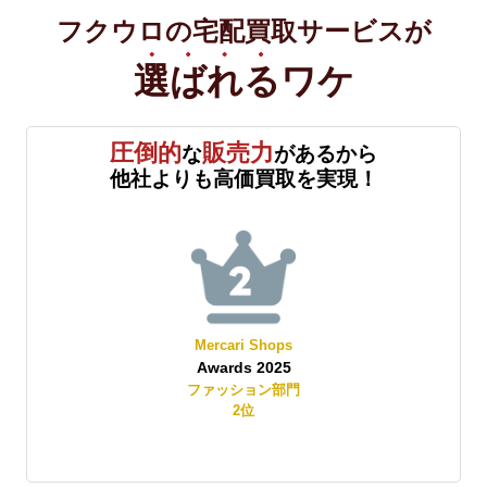
フクウロの宅配買取サービスが
選ばれる
ワケ
圧倒的
販売力
な
があるから
他社よりも高価買取を実現！
Mercari Shops
Awards 2025
賞
ファッション部門
2
位