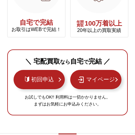
自宅で完結
年間
100万着以上
買取
お取引はWEBで完結！
20年以上の買取実績
＼ 宅配買取
自宅
完結 ／
なら
で
初回申込
マイページ
お試しでもOK!! 利用料は一切かかりません。
まずはお気軽にお申込みください。