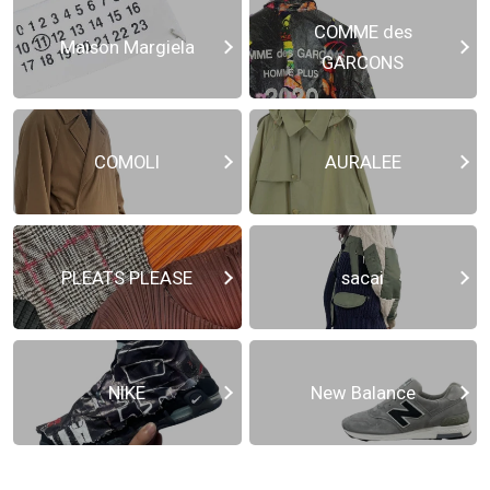
COMME des
Maison Margiela
GARCONS
COMOLI
AURALEE
PLEATS PLEASE
sacai
NIKE
New Balance