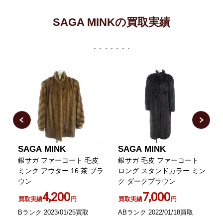
SAGA MINKの買取実績
SAGA MINK
SAGA MINK
銀サガ ファーコート 毛皮
銀サガ 毛皮 ファーコート
フ
ミンク アウター 16 茶 ブラ
ロング スタンドカラー ミン
ウン
ク ダークブラウン
ン
4,200
7,000
買取実績
円
買取実績
円
Bランク 2023/01/25買取
ABランク 2022/01/18買取
B