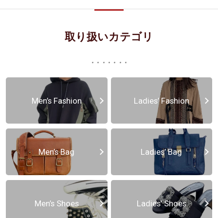
取り扱いカテゴリ
Men’s Fashion
Ladies’ Fashion
Men’s Bag
Ladies’ Bag
Men’s Shoes
Ladies’ Shoes