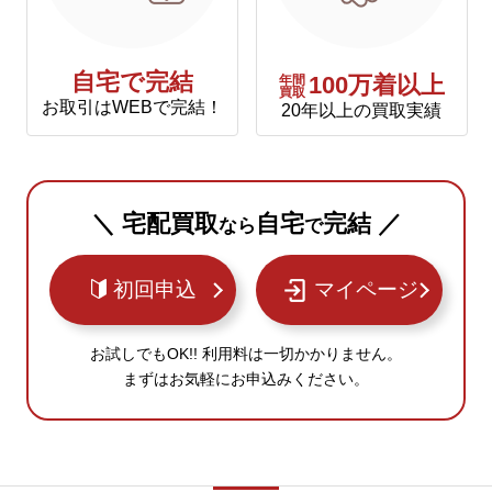
自宅で完結
年間
100万着以上
買取
お取引はWEBで完結！
20年以上の買取実績
＼ 宅配買取
自宅
完結 ／
なら
で
初回申込
マイページ
お試しでもOK!! 利用料は一切かかりません。
まずはお気軽にお申込みください。