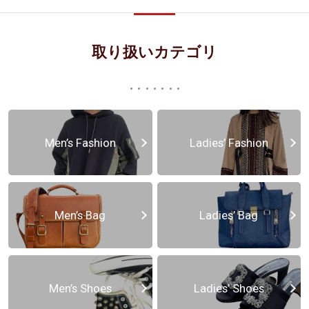
取り扱いカテゴリ
Men’s Fashion
Ladies’ Fashion
Men’s Bag
Ladies’ Bag
Men’s Shoes
Ladies’ Shoes