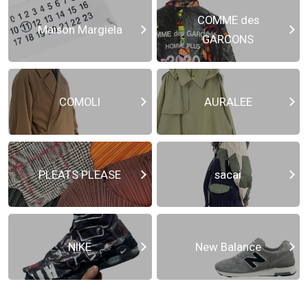
COMME des
Maison Margiela
GARCONS
COMOLI
AURALEE
PLEATS PLEASE
sacai
NIKE
New Balance