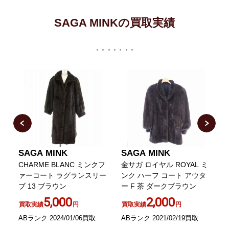
SAGA MINKの買取実績
SAGA MINK
SAGA MINK
CHARME BLANC ミンクフ
金サガ ロイヤル ROYAL ミ
 ジ
ァーコート ラグランスリー
ンク ハーフ コート アウタ
ブ 13 ブラウン
ー F 茶 ダークブラウン
5,000
2,000
買取実績
円
買取実績
円
ABランク 2024/01/06買取
ABランク 2021/02/19買取
A