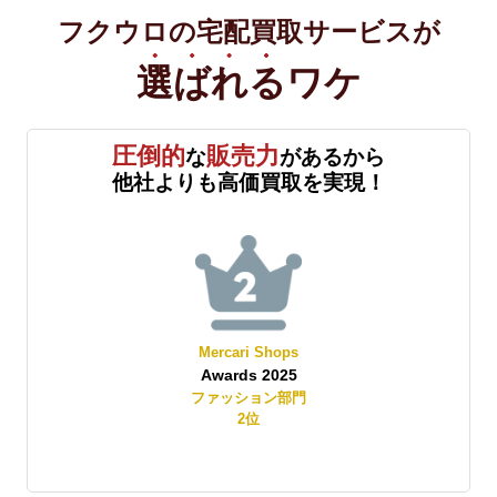
フクウロの宅配買取サービスが
選ばれる
ワケ
圧倒的
販売力
な
があるから
他社よりも高価買取を実現！
Mercari Shops
Awards 2025
賞
ファッション部門
2
位