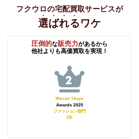
フクウロの宅配買取サービスが
選ばれる
ワケ
圧倒的
販売力
な
があるから
他社よりも高価買取を実現！
Mercari Shops
Awards 2025
賞
ファッション部門
2
位