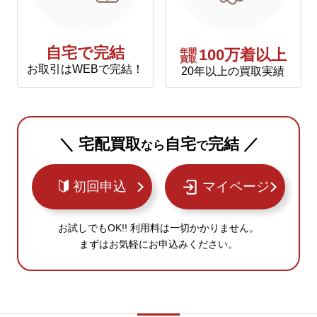
自宅で完結
年間
100万着以上
買取
お取引はWEBで完結！
20年以上の買取実績
＼ 宅配買取
自宅
完結 ／
なら
で
初回申込
マイページ
お試しでもOK!! 利用料は一切かかりません。
まずはお気軽にお申込みください。