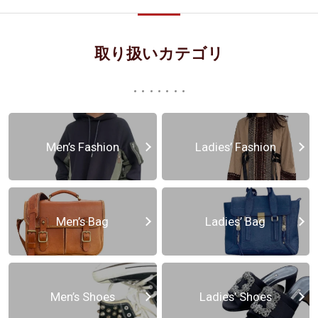
取り扱いカテゴリ
Men’s Fashion
Ladies’ Fashion
Men’s Bag
Ladies’ Bag
Men’s Shoes
Ladies’ Shoes