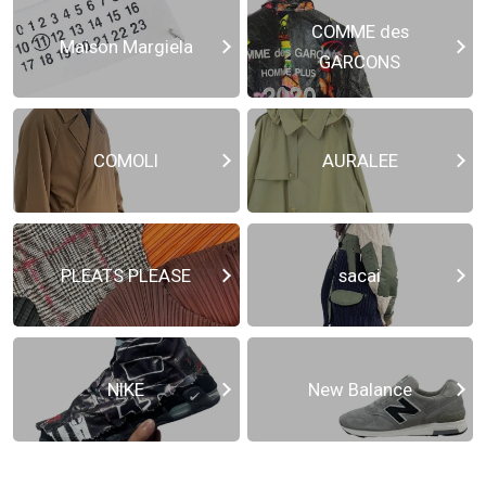
COMME des
Maison Margiela
GARCONS
COMOLI
AURALEE
PLEATS PLEASE
sacai
NIKE
New Balance