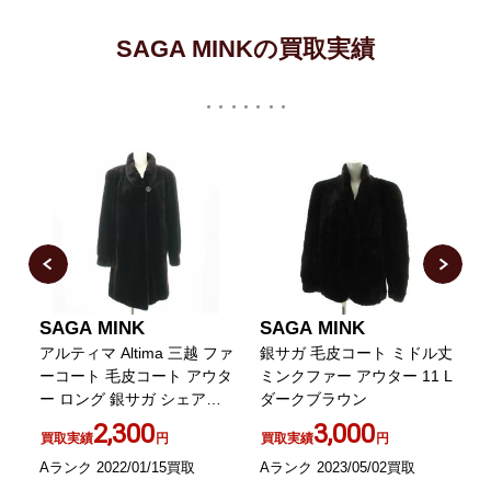
SAGA MINKの買取実績
SAGA MINK
SAGA MINK
フ
アルティマ Altima 三越 ファ
銀サガ 毛皮コート ミドル丈
ル
ーコート 毛皮コート アウタ
ミンクファー アウター 11 L
ー ロング 銀サガ シェアー
ダークブラウン
ッ
ドミンク FREE 茶 ブラウン
2,300
3,000
買取実績
円
買取実績
円
Aランク 2022/01/15買取
Aランク 2023/05/02買取
A