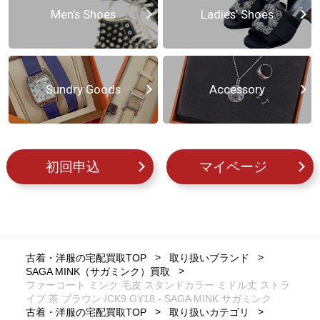
Men’s Shoes
Ladies’ Shoes
Sundry Goods
Accessory
初回申込
マイページ
古着・洋服の宅配買取TOP
取り扱いブランド
SAGA MINK（サガミンク）買取
ファーコート ミンク 毛皮 スタンドカラー ミドル丈 ストラ
イプ 茶 ブラウン /CK9 GY18 - SAGA MINK サガミンク
古着・洋服の宅配買取TOP
取り扱いカテゴリ