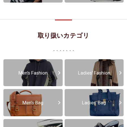
取り扱いカテゴリ
Men’s Fashion
Ladies’ Fashion
Men’s Bag
Ladies’ Bag