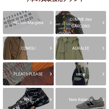
COMME des
Maison Margiela
GARCONS
COMOLI
AURALEE
PLEATS PLEASE
sacai
NIKE
New Balance