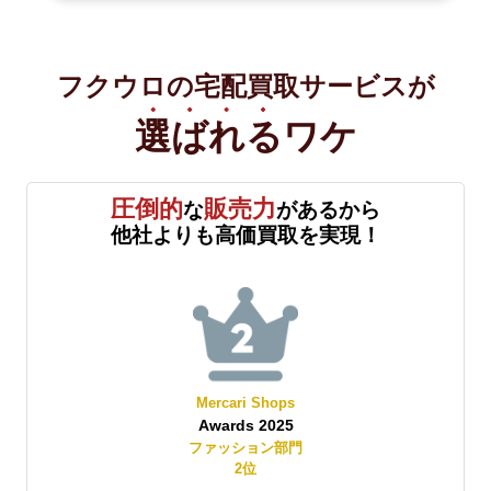
フクウロの宅配買取サービスが
選ばれる
ワケ
圧倒的
販売力
な
があるから
他社よりも高価買取を実現！
Mercari Shops
Awards 2025
賞
ファッション部門
2
位