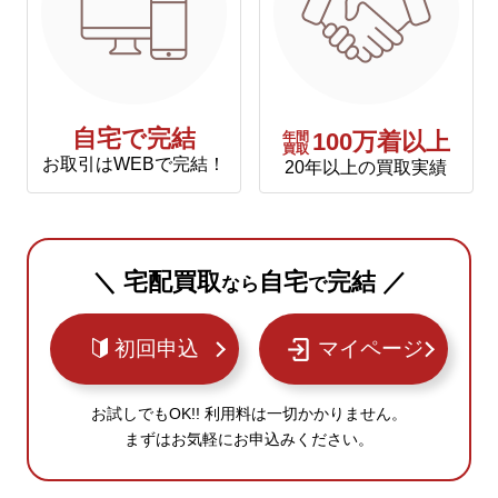
自宅で完結
年間
100万着以上
買取
お取引はWEBで完結！
20年以上の買取実績
＼ 宅配買取
自宅
完結 ／
なら
で
初回申込
マイページ
お試しでもOK!! 利用料は一切かかりません。
まずはお気軽にお申込みください。