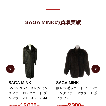
SAGA MINKの買取実績
SAGA MINK
SAGA MINK
SAGA ROYAL 金サガ ミン
銀サガ 毛皮コート ミドル丈
ミ
クファー ロングコート ダー
ミンクファー アウター F 茶
クブラウン F 1012 IBO44
ブラウン
15,000
2,300