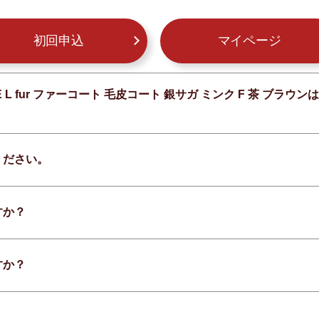
初回申込
マイページ
 L fur ファーコート 毛皮コート 銀サガ ミンク F 茶 ブ
ください。
すか？
すか？