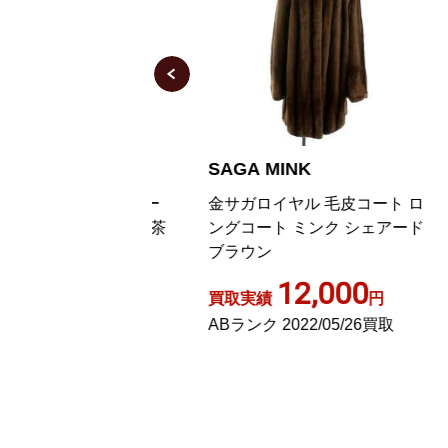
NK
SAGA MINK
S
ミンク ロングコー
金サガロイヤル 毛皮コート ロ
銀
 フックボタン F 茶
ングコート ミンク シェアード
タ
 IBO24
ブラウン
ブ
,200
12,000
円
買取実績
円
買
22/07/05買取
ABランク 2022/05/26買取
C