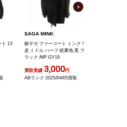
SAGA MINK
SAGA MINK
13
銀サガ ファーコート ミンク 毛
銀サガ 毛皮コート
皮 ミドル ハーフ 総裏地 黒 ブ
ー ミドル 長袖 総
ラック /MP GY18
刺繍入り 15 XL 
GY18
3,000
1,70
買取実績
円
買取実績
ABランク 2025/04/05買取
ABランク 2024/0