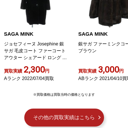
AGA MINK
SAGA MINK
ョセフィーヌ Josephine 銀
銀サガ ファーミンクコート 
ガ 毛皮コート ファーコート
ブラウン
ウター シェアード ロング ダ
クミンク 茶 ブラウン
2,300
3,000
取実績
円
買取実績
円
ランク 2022/07/04買取
ABランク 2021/04/10買取
※買取価格は買取当時の価格となります
その他の買取実績はこちら