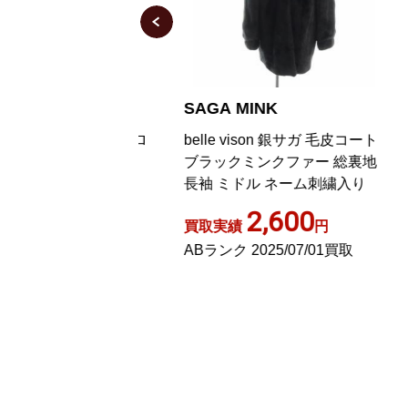
NK
SAGA MINK
S
クファー コート ロ
belle vison 銀サガ 毛皮コート
ジ
 黒
ブラックミンクファー 総裏地
サ
長袖 ミドル ネーム刺繍入り
ア
ー
,000
2,600
円
買取実績
円
買
22/04/20買取
ABランク 2025/07/01買取
A