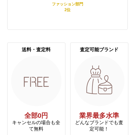
賞
ファッション部門
2
位
送料・査定料
査定可能ブランド
全部0円
業界最多水準
キャンセルの場合も全
どんなブランドでも査
て無料
定可能！