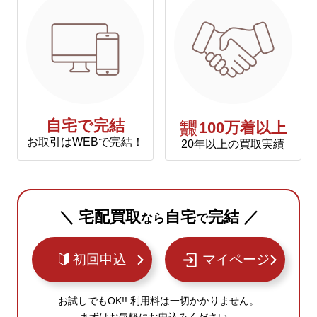
自宅で完結
年間
100万着以上
買取
お取引はWEBで完結！
20年以上の買取実績
＼ 宅配買取
自宅
完結 ／
なら
で
初回申込
マイページ
お試しでもOK!! 利用料は一切かかりません。