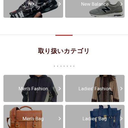
NIKE
New Balance
取り扱いカテゴリ
Men’s Fashion
Ladies’ Fashion
Men’s Bag
Ladies’ Bag