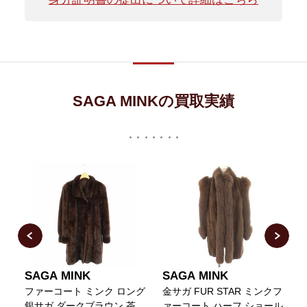
SAGA MINKの買取実績
SAGA MINK
SAGA MINK
フ
ファーコート ミンク ロング
金サガ FUR STAR ミンクフ
ー
銀サガ ダークブラウン 茶
ァーコート ハーフ ショール