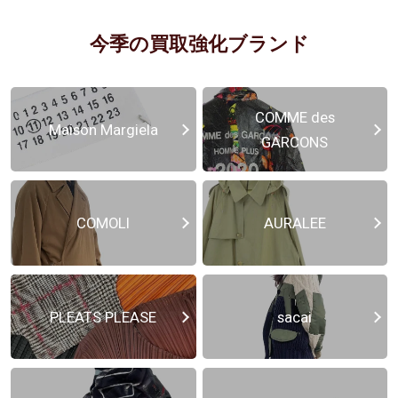
今季の買取強化ブランド
COMME des
Maison Margiela
GARCONS
COMOLI
AURALEE
PLEATS PLEASE
sacai