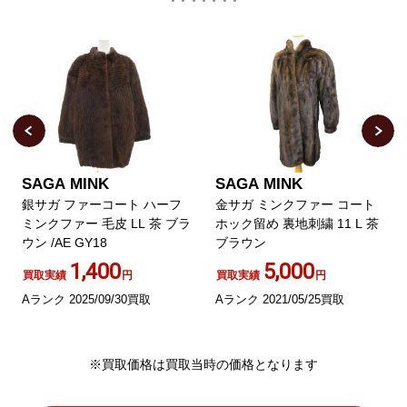
SAGA MINK
SAGA MINK
銀サガ ファーコート ハーフ
金サガ ミンクファー コート
ミンクファー 毛皮 LL 茶 ブラ
ホック留め 裏地刺繍 11 L 茶
ウン /AE GY18
ブラウン
1,400
5,000
買取実績
円
買取実績
円
Aランク 2025/09/30買取
Aランク 2021/05/25買取
※買取価格は買取当時の価格となります