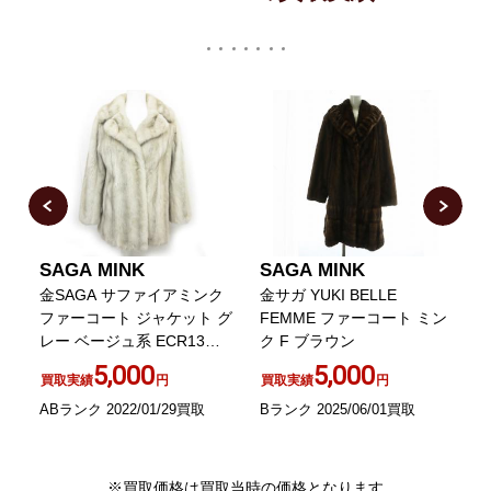
SAGA MINK
SAGA MINK
毛
金SAGA サファイアミンク
金サガ YUKI BELLE
J
ファーコート ジャケット グ
FEMME ファーコート ミン
レー ベージュ系 ECR13
ク F ブラウン
0123
5,000
5,000
買取実績
円
買取実績
円
ABランク 2022/01/29買取
Bランク 2025/06/01買取
A
※買取価格は買取当時の価格となります