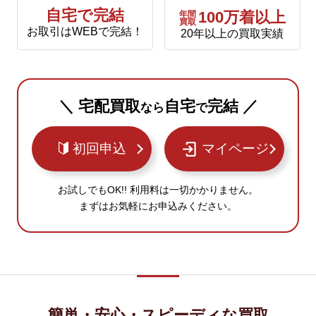
自宅で完結
年間
100万着以上
買取
お取引はWEBで完結！
20年以上の買取実績
＼ 宅配買取
自宅
完結 ／
なら
で
初回申込
マイページ
お試しでもOK!! 利用料は一切かかりません。
まずはお気軽にお申込みください。
簡単・安心・スピーディな買取