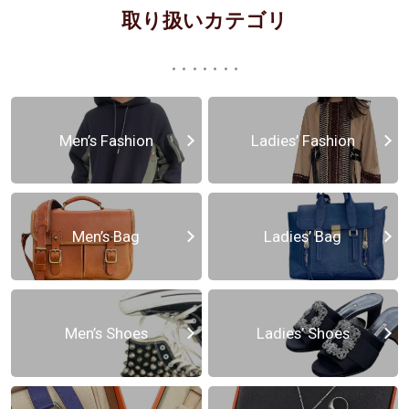
取り扱いカテゴリ
Men’s Fashion
Ladies’ Fashion
Men’s Bag
Ladies’ Bag
Men’s Shoes
Ladies’ Shoes