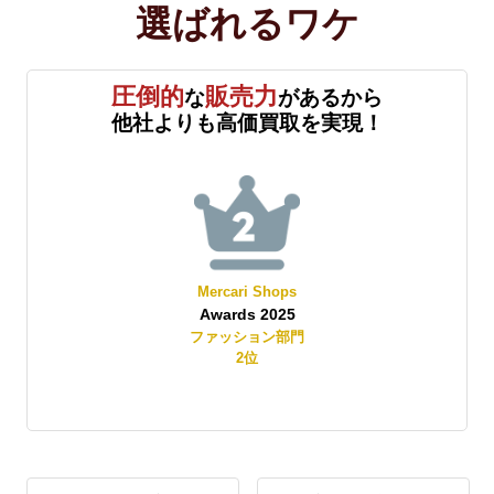
選ばれる
ワケ
圧倒的
販売力
な
があるから
他社よりも高価買取を実現！
Mercari Shops
Awards 2025
賞
ファッション部門
2
位