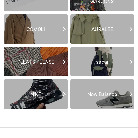
GARCONS
COMOLI
AURALEE
PLEATS PLEASE
sacai
NIKE
New Balance