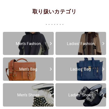
取り扱いカテゴリ
Men’s Fashion
Ladies’ Fashion
Men’s Bag
Ladies’ Bag
Men’s Shoes
Ladies’ Shoes