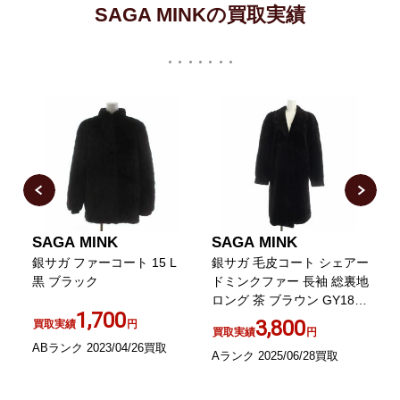
SAGA MINKの買取実績
SAGA MINK
SAGA MINK
コー
銀サガ ファーコート 15 L
銀サガ 毛皮コート シェアー
C
ミ
黒 ブラック
ドミンクファー 長袖 総裏地
ロング 茶 ブラウン GY18
1,700
/MQ
3,800
買取実績
円
買取実績
円
ABランク 2023/04/26買取
Aランク 2025/06/28買取
A