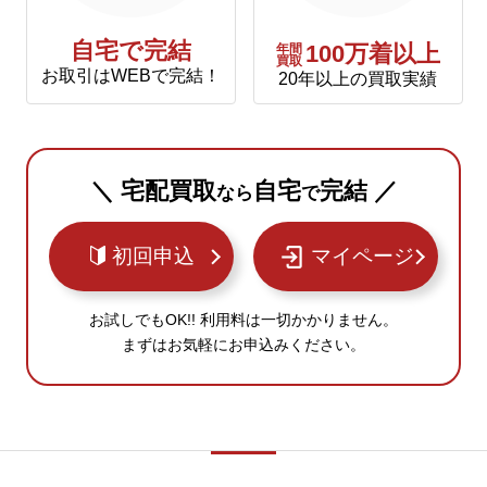
自宅で完結
年間
100万着以上
買取
お取引はWEBで完結！
20年以上の買取実績
＼ 宅配買取
自宅
完結 ／
なら
で
初回申込
マイページ
お試しでもOK!! 利用料は一切かかりません。
まずはお気軽にお申込みください。