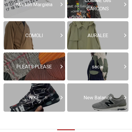
COMME des
Maison Margiela
GARCONS
COMOLI
AURALEE
PLEATS PLEASE
sacai
NIKE
New Balance