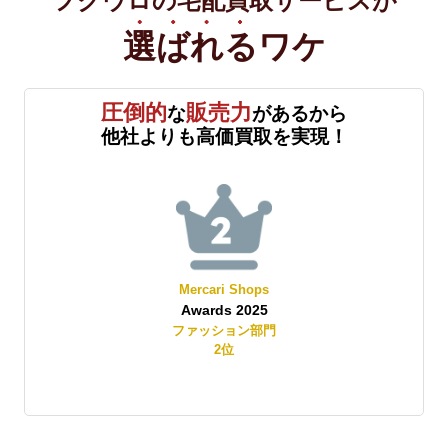
フクウロの宅配買取サービスが
選ばれる
ワケ
圧倒的
販売力
な
があるから
他社よりも高価買取を実現！
Mercari Shops
Awards 2025
賞
ファッション部門
2
位