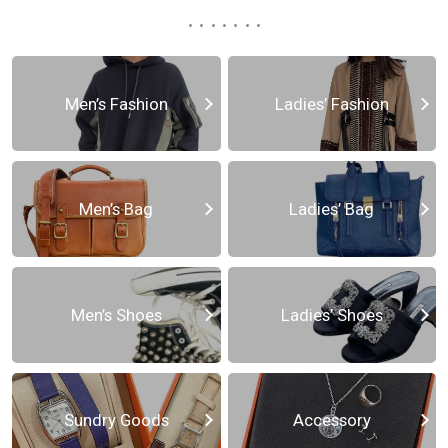
Men’s Fashion
Ladies’ Fashion
Men’s Bag
Ladies’ Bag
Men’s Shoes
Ladies’ Shoes
Sundry Goods
Accessory