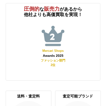
圧倒的
販売力
な
があるから
他社よりも高価買取を実現！
Mercari Shops
Awards 2025
賞
ファッション部門
2
位
送料・査定料
査定可能ブランド