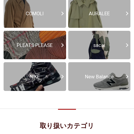
COMOLI
AURALEE
PLEATS PLEASE
sacai
NIKE
New Balance
取り扱いカテゴリ