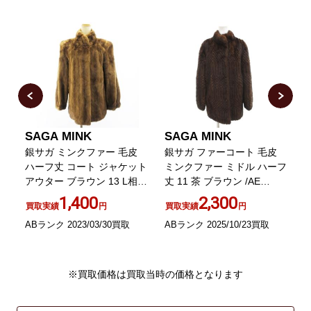
SAGA MINK
SAGA MINK
ダ
銀サガ ミンクファー 毛皮
銀サガ ファーコート 毛皮
毛
ハーフ丈 コート ジャケット
ミンクファー ミドル ハーフ
い
アウター ブラウン 13 L相当
丈 11 茶 ブラウン /AE
F
着丈70cm EC
GY18
1,400
2,300
買取実績
円
買取実績
円
ABランク 2023/03/30買取
ABランク 2025/10/23買取
A
※買取価格は買取当時の価格となります