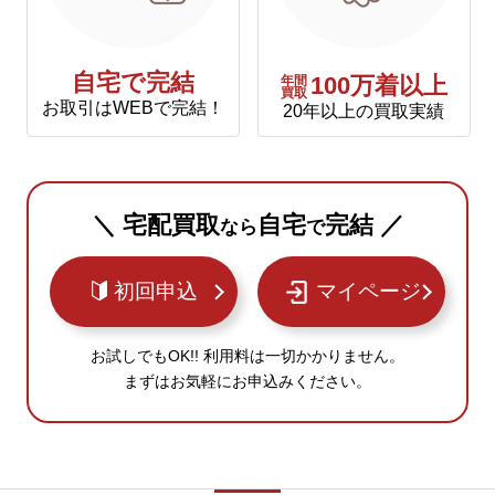
自宅で完結
年間
100万着以上
買取
お取引はWEBで完結！
20年以上の買取実績
＼ 宅配買取
自宅
完結 ／
なら
で
初回申込
マイページ
お試しでもOK!! 利用料は一切かかりません。
まずはお気軽にお申込みください。