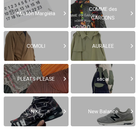
COMME des
Maison Margiela
GARCONS
COMOLI
AURALEE
PLEATS PLEASE
sacai
NIKE
New Balance