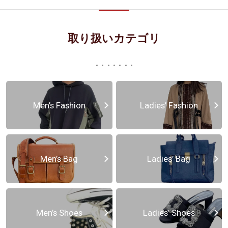
取り扱いカテゴリ
Men’s Fashion
Ladies’ Fashion
Men’s Bag
Ladies’ Bag
Men’s Shoes
Ladies’ Shoes