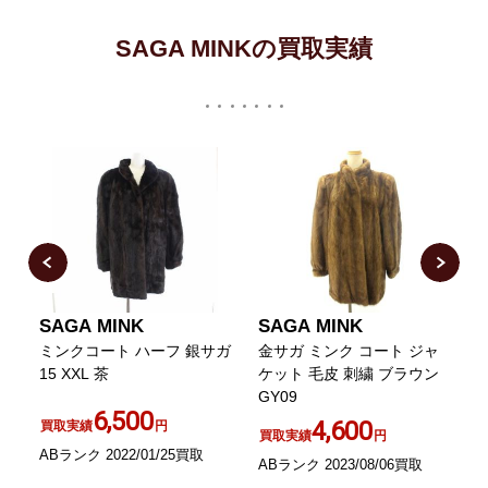
SAGA MINKの買取実績
SAGA MINK
SAGA MINK
シ
ミンクコート ハーフ 銀サガ
金サガ ミンク コート ジャ
茶
15 XXL 茶
ケット 毛皮 刺繍 ブラウン
GY09
6,500
ン
4,600
買取実績
円
買取実績
円
ABランク 2022/01/25買取
ABランク 2023/08/06買取
B