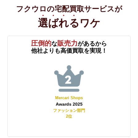
フクウロの宅配買取サービスが
選ばれる
ワケ
圧倒的
販売力
な
があるから
他社よりも高価買取を実現！
Mercari Shops
Awards 2025
賞
ファッション部門
2
位