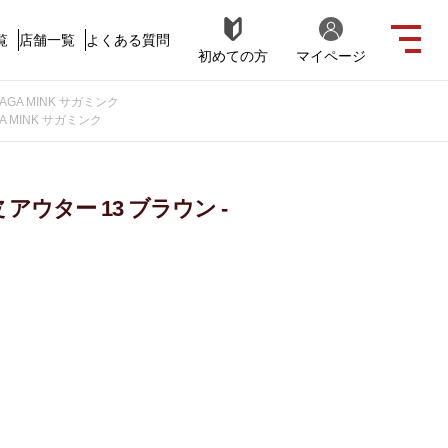
覧
店舗一覧
よくある質問
初めての方
マイページ
AGA MINK サガミンク
A MINK サガミンク
アウター 13 ブラウン -