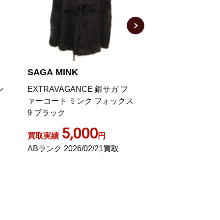
SAGA MINK
SAGA MINK
ン
EXTRAVAGANCE 銀サガ フ
金サガ ミンクファ
ァーコート ミンク フォックス
ング 毛皮 L 黒
9 ブラック
5,000
7,00
買取実績
円
買取実績
ABランク 2026/02/21買取
ABランク 2022/0