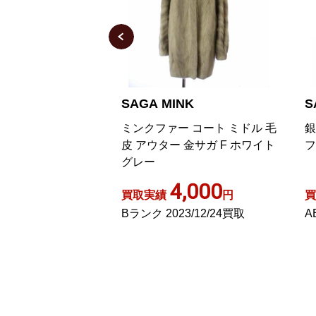
NK
SAGA MINK
S
WOOD NOTES 銀
ミンクファー コート ミドル 毛
銀
 ハーフコート 6号
皮 アウター 金サガ F ホワイト
フ
ン
グレー
,000
4,000
円
買取実績
円
買
2/08/08買取
Bランク 2023/12/24買取
A