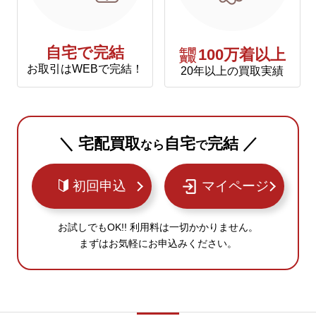
自宅で完結
年間
100万着以上
買取
お取引はWEBで完結！
20年以上の買取実績
＼ 宅配買取
自宅
完結 ／
なら
で
初回申込
マイページ
お試しでもOK!! 利用料は一切かかりません。
まずはお気軽にお申込みください。