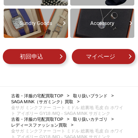
Sundry Goods
Accessory
初回申込
マイページ
古着・洋服の宅配買取TOP
取り扱いブランド
SAGA MINK（サガミンク）買取
金サガ ミンクファー コート ミドル 総裏地 毛皮 白 ホワイ
ト アイボリー GY18 /MQ - SAGA MINK サガミンク
古着・洋服の宅配買取TOP
取り扱いカテゴリ
レディースファッション買取
金サガ ミンクファー コート ミドル 総裏地 毛皮 白 ホワイ
ト アイボリー GY18 /MQ - SAGA MINK サガミンク