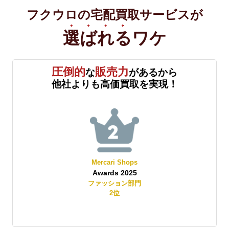
フクウロの宅配買取サービスが
選ばれる
ワケ
圧倒的
販売力
な
があるから
他社よりも高価買取を実現！
Mercari Shops
Awards 2025
賞
ファッション部門
2
位