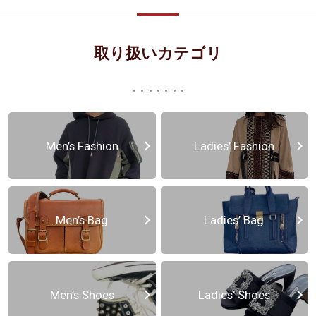
取り扱いカテゴリ
Men’s Fashion
Ladies’ Fashion
Men’s Bag
Ladies’ Bag
Men’s Shoes
Ladies’ Shoes