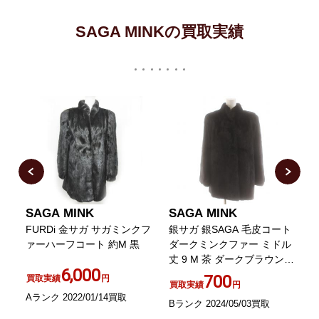
SAGA MINKの買取実績
SAGA MINK
SAGA MINK
ト
FURDi 金サガ サガミンクフ
銀サガ 銀SAGA 毛皮コート
ァーハーフコート 約M 黒
ダークミンクファー ミドル
丈 9 M 茶 ダークブラウン
6,000
GY18
700
買取実績
円
買取実績
円
Aランク 2022/01/14買取
B
Bランク 2024/05/03買取