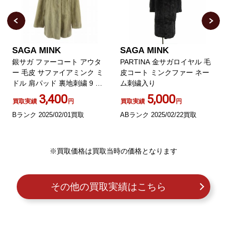
SAGA MINK
SAGA MINK
銀サガ ファーコート アウタ
PARTINA 金サガロイヤル 毛
ー 毛皮 サファイアミンク ミ
皮コート ミンクファー ネー
ドル 肩パッド 裏地刺繍 9 M
ム刺繍入り
グレー /XZ
3,400
5,000
買取実績
円
買取実績
円
Bランク 2025/02/01買取
ABランク 2025/02/22買取
※買取価格は買取当時の価格となります
その他の買取実績はこちら