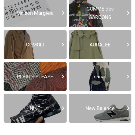
COMME des
Maison Margiela
GARCONS
COMOLI
AURALEE
PLEATS PLEASE
sacai
NIKE
New Balance