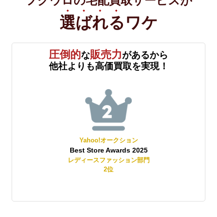
フクウロの宅配買取サービスが
選ばれる
ワケ
圧倒的
販売力
な
があるから
他社よりも高価買取を実現！
Yahoo!ショッピング
25
エリアアワード2025
門
中国エリア エリアカテゴリ賞
レディースファッション部門
2
位