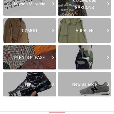
COMME des
Maison Margiela
GARCONS
COMOLI
AURALEE
PLEATS PLEASE
sacai
NIKE
New Balance