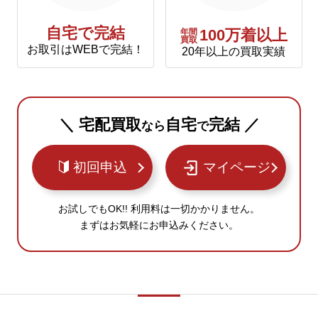
自宅で完結
年間
100万着以上
買取
お取引はWEBで完結！
20年以上の買取実績
＼ 宅配買取
自宅
完結 ／
なら
で
初回申込
マイページ
お試しでもOK!! 利用料は一切かかりません。
まずはお気軽にお申込みください。