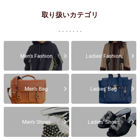
取り扱いカテゴリ
Men’s Fashion
Ladies’ Fashion
Men’s Bag
Ladies’ Bag
Men’s Shoes
Ladies’ Shoes