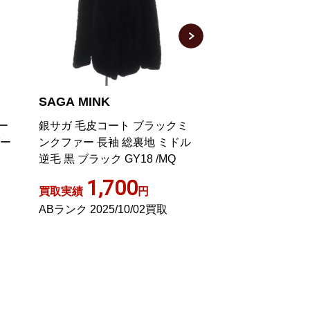
SAGA MINK
SAGA MINK
ー
銀サガ 毛皮コート ブラックミ
ZAMIR FURS 
ダー
ンクファー 長袖 総裏地 ミドル
ロング コート 毛
逆毛 黒 ブラック GY18 /MQ
ウン
1,700
20,0
買取実績
円
買取実績
ABランク 2025/10/02買取
ABランク 2021/0