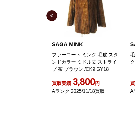
NK
SAGA MINK
S
クファーコート 15
ファーコート ミンク 毛皮 スタ
毛
ンドカラー ミドル丈 ストライ
ク
プ 茶 ブラウン /CK9 GY18
,000
3,800
円
買取実績
円
買
21/06/22買取
Aランク 2025/11/18買取
A