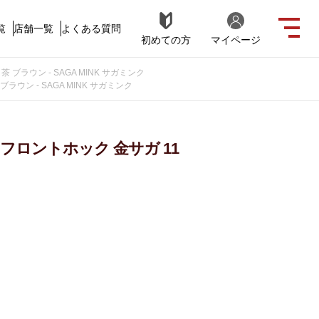
覧
店舗一覧
よくある質問
初めての方
マイページ
ブラウン - SAGA MINK サガミンク
ウン - SAGA MINK サガミンク
フロントホック 金サガ 11