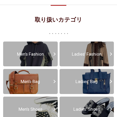
取り扱いカテゴリ
Men’s Fashion
Ladies’ Fashion
Men’s Bag
Ladies’ Bag
Men’s Shoes
Ladies’ Shoes