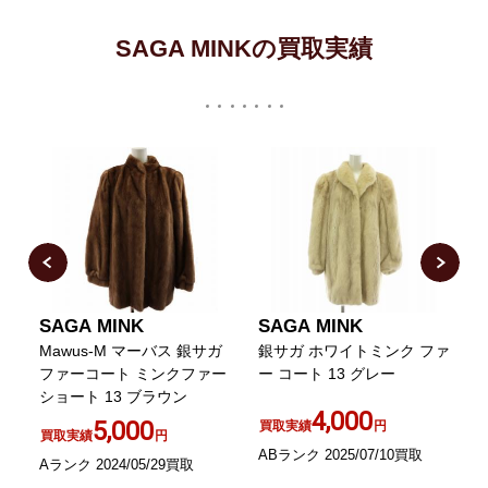
SAGA MINKの買取実績
SAGA MINK
SAGA MINK
フ
Mawus-M マーバス 銀サガ
銀サガ ホワイトミンク ファ
l
ハ
ファーコート ミンクファー
ー コート 13 グレー
ショート 13 ブラウン
4,000
5,000
買取実績
円
買取実績
円
ABランク 2025/07/10買取
Aランク 2024/05/29買取
A