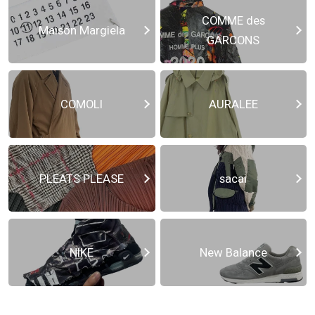
COMME des
Maison Margiela
GARCONS
COMOLI
AURALEE
PLEATS PLEASE
sacai
NIKE
New Balance