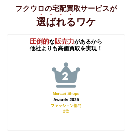
フクウロの宅配買取サービスが
選ばれる
ワケ
圧倒的
販売力
な
があるから
他社よりも高価買取を実現！
Mercari Shops
Awards 2025
賞
ファッション部門
2
位