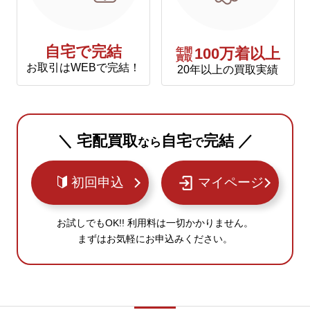
自宅で完結
年間
100万着以上
買取
お取引はWEBで完結！
20年以上の買取実績
＼ 宅配買取
自宅
完結 ／
なら
で
初回申込
マイページ
お試しでもOK!! 利用料は一切かかりません。
まずはお気軽にお申込みください。